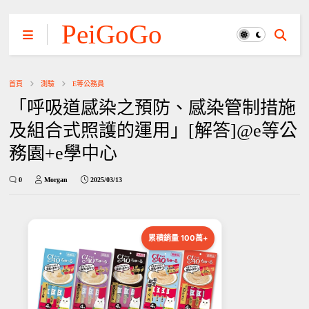
PeiGoGo
首頁
測驗
E等公務員
「呼吸道感染之預防、感染管制措施
及組合式照護的運用」[解答]@e等公
務園+e學中心
0
Morgan
2025/03/13
累積銷量 100萬+