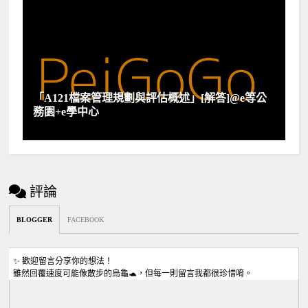
「A121檔案管理規劃與評估概述」[解答]@e等公
務園+e學中心
評論
BLOGGER
FACEBOOK
✨ 歡迎留言分享你的想法！
雖然回覆速度可能像散步的烏龜🐢，但每一則留言我都很珍惜唷。