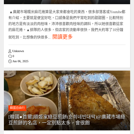
▲廣藏市場糯米麻花捲算是大家來都會吃的東西，很多部落客或Youtube都
有介紹，主要就是便宜好吃，口感像是我們平常吃到的甜甜圈，比較特別
的地方是有淡淡的肉桂味，沛沛很喜歡肉桂味的調料，所以她很喜歡這家
的麻花捲。▲排隊的人很多，但店家的流動率很快，我們大約等了10分鐘
閱讀更多
就吃到，比想像的快很多...
Unknown
0
Jun 06, 2025
韓國自由行
[韓國●首爾]順姬家綠豆煎餅(순희네빈대떡)@廣藏市場綠
豆煎餅的名店，一定別點太多，會很飽