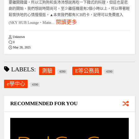
要離開韓國，所以江狗狗和吳沛沛想說再吃一下韓式的料理，但這也是悲
劇的開始，我們想說時間尚可，至少離搭機還有2個小時以上，所以帶著輕
鬆愉快地的心情慢慢逛。▲本來我們都有JCB的卡，記得可以免費進入
閱讀更多
(SKY HUB Lounge、Matin...
Unknown
0
May 28, 2025
LABELS:
測驗
E等公務員
4390
4390
e學中心
4390
RECOMMENDED FOR YOU