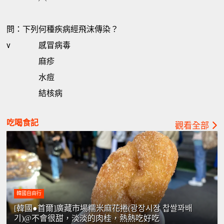
問：下列何種疾病經飛沫傳染？
v
感冒病毒
麻疹
水痘
結核病
吃喝食記
觀看全部
韓國自由行
[韓國●首爾]廣藏市場糯米麻花捲(광장시장 찹쌀꽈배
기)@不會很甜，淡淡的肉桂，熱熱吃好吃