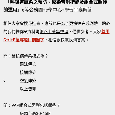
「呼吸道感染之預防、感染管制措施及組合式照護
的運用」
e等公務園+e學中心+學習平臺解答
相信大家會搜尋進來，應該也是為了更快速完成測驗，貼心
的我們懂你❤資料均
網路上蒐集整理
，僅供參考。大家
善用
Ctrl+F搜尋題目關鍵字
，相信很快就找到答案。
問：結核病傳染模式為？
飛沫傳染
接觸傳染
v
空氣傳染
以上皆非
問：VAP組合式照護包括哪些？
床頭台高30-45度