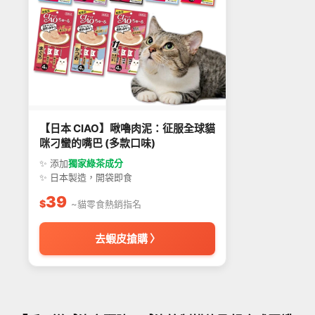
【日本 CIAO】啾嚕肉泥：征服全球貓
咪刁蠻的嘴巴 (多款口味)
✨ 添加
獨家綠茶成分
✨ 日本製造，開袋即食
39
$
~貓零食熱銷指名
去蝦皮搶購 〉