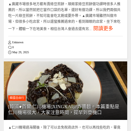
▲廣藏市場很多地方都有賣綠豆煎餅，順姬家綠豆煎餅做功課時很多人推
薦的，所以當然就把它當作口袋的名單，還好有做功課，所以我們兩個共
吃一片綠豆煎餅，不知可能會吃太飽或要外帶。▲廣藏市場雖然叫做市
場，但很多小吃店家，所以還蠻推薦過來的。看到順眼的店家，坐下來吃
閱讀更多
一下，體驗一下在地美食。相信台灣人會過去還有另...
Unknown
0
May 29, 2025
韓國自由行
[韓國●首爾|仁川機場]XINGKAI@炸醬麵。本篇重點是
仁川機場很大，大家注意時間，提早到登機口
▲仁川機場過海關後，除了可以去免稅商店外，也可以再找些吃的，畢竟