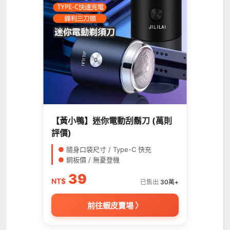
【黃小鴨】迷你電動刮鬍刀 (萬則
評價)
●
隨身口袋尺寸 / Type-C 快充
●
銅板價 / 無憂登機
39
NT$
已售出
30萬+
前往蝦皮賣場 〉