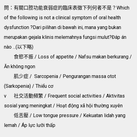
問：有關口腔功能衰弱症的臨床表徵下列何者不是？Which
of the following is not a clinical symptom of oral health
dysfunction ?Dari pilihan di bawah ini, mana yang bukan
merupakan gejala klinis melemahnya fungsi mulut?Đáp án
nào ...(以下略)
食慾不振 / Loss of appetite / Nafsu makan berkurang /
Ăn không ngon
肌少症 / Sarcopenia / Pengurangan massa otot
(Sarkopenia) / Thiểu cơ
v
社交活動頻繁 / Frequent social activities / Aktivitas
sosial yang meningkat / Hoạt động xã hội thường xuyên
低舌壓 / Low tongue pressure / Kekuatan lidah yang
lemah / Áp lực lưỡi thấp