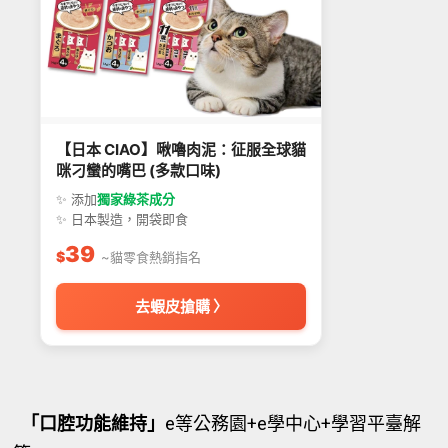
【日本 CIAO】啾嚕肉泥：征服全球貓
咪刁蠻的嘴巴 (多款口味)
✨ 添加
獨家綠茶成分
✨ 日本製造，開袋即食
39
$
~貓零食熱銷指名
去蝦皮搶購 〉
「口腔功能維持」
e等公務園+e學中心+學習平臺解