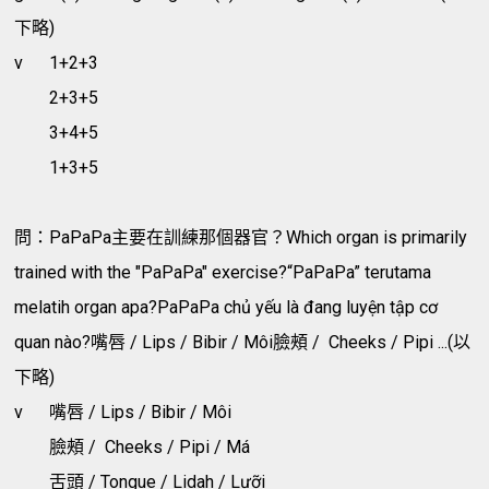
下略)
v
1+2+3
2+3+5
3+4+5
1+3+5
問：PaPaPa主要在訓練那個器官？Which organ is primarily
trained with the "PaPaPa" exercise?“PaPaPa” terutama
melatih organ apa?PaPaPa chủ yếu là đang luyện tập cơ
quan nào?嘴唇 / Lips / Bibir / Môi臉頰 / Cheeks / Pipi ...(以
下略)
v
嘴唇 / Lips / Bibir / Môi
臉頰 / Cheeks / Pipi / Má
舌頭 / Tongue / Lidah / Lưỡi