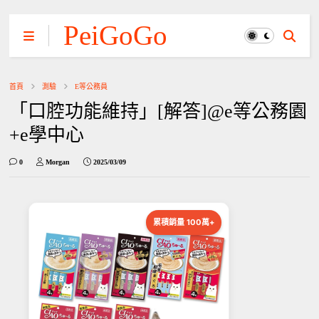
PeiGoGo
首頁
測驗
E等公務員
「口腔功能維持」[解答]@e等公務園
+e學中心
0
Morgan
2025/03/09
累積銷量 100萬+