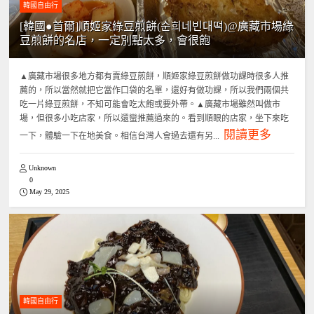
韓國自由行
[韓國●首爾]順姬家綠豆煎餅(순희네빈대떡)@廣藏市場綠
豆煎餅的名店，一定別點太多，會很飽
▲廣藏市場很多地方都有賣綠豆煎餅，順姬家綠豆煎餅做功課時很多人推
薦的，所以當然就把它當作口袋的名單，還好有做功課，所以我們兩個共
吃一片綠豆煎餅，不知可能會吃太飽或要外帶。▲廣藏市場雖然叫做市
場，但很多小吃店家，所以還蠻推薦過來的。看到順眼的店家，坐下來吃
閱讀更多
一下，體驗一下在地美食。相信台灣人會過去還有另...
Unknown
0
May 29, 2025
韓國自由行