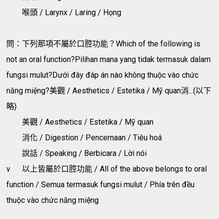
喉頭 / Larynx / Laring / Họng
問：下列那項不屬於口腔功能？Which of the following is
not an oral function?Pilihan mana yang tidak termasuk dalam
fungsi mulut?Dưới đây đáp án nào không thuộc vào chức
năng miệng?美觀 / Aesthetics / Estetika / Mỹ quan消...(以下
略)
美觀 / Aesthetics / Estetika / Mỹ quan
消化 / Digestion / Pencernaan / Tiêu hoá
說話 / Speaking / Berbicara / Lời nói
v
以上皆屬於口腔功能 / All of the above belongs to oral
function / Semua termasuk fungsi mulut / Phía trên đều
thuộc vào chức năng miệng