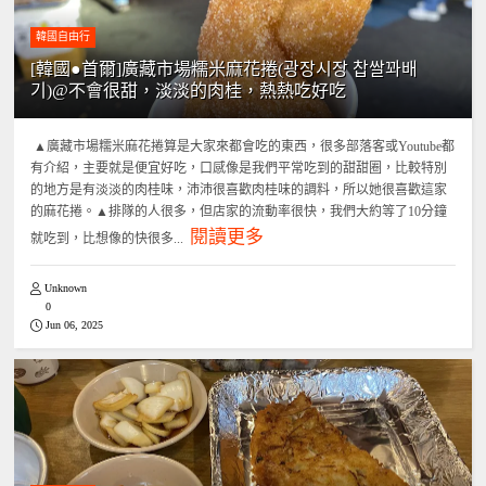
韓國自由行
[韓國●首爾]廣藏市場糯米麻花捲(광장시장 찹쌀꽈배
기)@不會很甜，淡淡的肉桂，熱熱吃好吃
▲廣藏市場糯米麻花捲算是大家來都會吃的東西，很多部落客或Youtube都
有介紹，主要就是便宜好吃，口感像是我們平常吃到的甜甜圈，比較特別
的地方是有淡淡的肉桂味，沛沛很喜歡肉桂味的調料，所以她很喜歡這家
的麻花捲。▲排隊的人很多，但店家的流動率很快，我們大約等了10分鐘
閱讀更多
就吃到，比想像的快很多...
Unknown
0
Jun 06, 2025