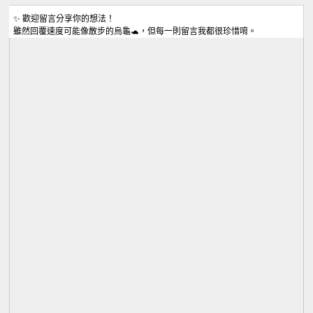
✨ 歡迎留言分享你的想法！
雖然回覆速度可能像散步的烏龜🐢，但每一則留言我都很珍惜唷。