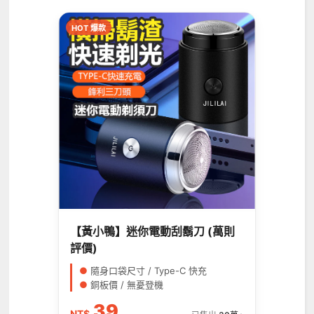
HOT 爆款
【黃小鴨】迷你電動刮鬍刀 (萬則
評價)
●
隨身口袋尺寸 / Type-C 快充
●
銅板價 / 無憂登機
39
NT$