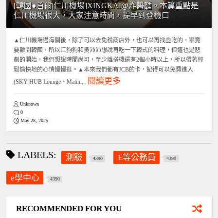
[韓國●首爾|仁川機場]XINGKAI@炸醬麵。本篇重點是
仁川機場很大，大家注意時間，提早到登機口
▲仁川機場過海關後，除了可以去免稅商店外，也可以再找些吃的，畢竟
要離開韓國，所以江狗狗和吳沛沛想說再吃一下韓式的料理，但這也是悲
劇的開始，我們想說時間尚可，至少離搭機還有2個小時以上，所以帶著輕
鬆愉快地的心情慢慢逛。▲本來我們都有JCB的卡，記得可以免費進入
閱讀更多
(SKY HUB Lounge、Matin...
Unknown
0
May 28, 2025
LABELS:
測驗
E等公務員
4390
4390
e學中心
4390
RECOMMENDED FOR YOU