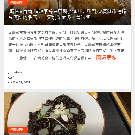
韓國自由行
[韓國●首爾]順姬家綠豆煎餅(순희네빈대떡)@廣藏市場綠
豆煎餅的名店，一定別點太多，會很飽
▲廣藏市場很多地方都有賣綠豆煎餅，順姬家綠豆煎餅做功課時很多人推
薦的，所以當然就把它當作口袋的名單，還好有做功課，所以我們兩個共
吃一片綠豆煎餅，不知可能會吃太飽或要外帶。▲廣藏市場雖然叫做市
場，但很多小吃店家，所以還蠻推薦過來的。看到順眼的店家，坐下來吃
閱讀更多
一下，體驗一下在地美食。相信台灣人會過去還有另...
Unknown
0
May 29, 2025
韓國自由行