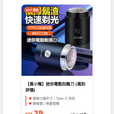
HOT 爆款
【黃小鴨】迷你電動刮鬍刀 (萬則
評價)
●
隨身口袋尺寸 / Type-C 快充
●
銅板價 / 無憂登機
39
NT$