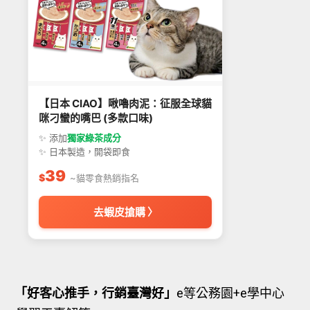
【日本 CIAO】啾嚕肉泥：征服全球貓
咪刁蠻的嘴巴 (多款口味)
✨ 添加
獨家綠茶成分
✨ 日本製造，開袋即食
39
$
~貓零食熱銷指名
去蝦皮搶購 〉
「好客心推手，行銷臺灣好」
e等公務園+e學中心