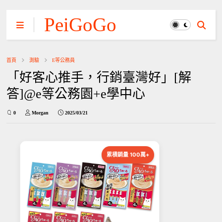
PeiGoGo
首頁
測驗
E等公務員
「好客心推手，行銷臺灣好」[解
答]@e等公務園+e學中心
0
Morgan
2025/03/21
累積銷量 100萬+