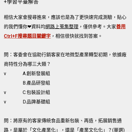
+學習平臺解答
相信大家會搜尋進來，應該也是為了更快速完成測驗，貼心
的我們懂你❤資料均
網路上蒐集整理
，僅供參考。大家
善用
Ctrl+F搜尋題目關鍵字
，相信很快就找到答案。
問：客委會在協助行銷客家在地微型產業轉型初期，依據廠
商特性分為哪三大類？
v
A.創新發展組
B.產品研發組
v
C.包裝設計組
v
D.品牌基礎組
問：將原有的客家傳統食品重新包裝、再造，拓展銷售通
路，是屬於「文化產業化」，還是「產業文化化」？(單選)