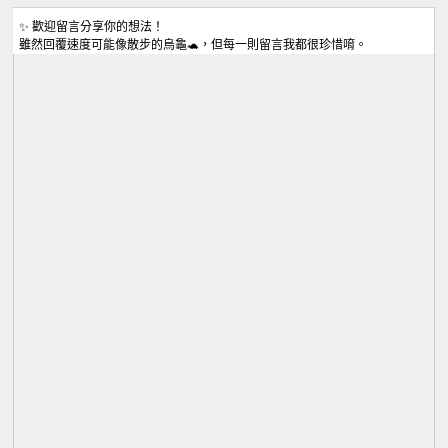
✨ 歡迎留言分享你的想法！
雖然回覆速度可能像散步的烏龜🐢，但每一則留言我都很珍惜唷。