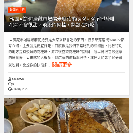
韓國自由行
[韓國●首爾]廣藏市場糯米麻花捲(광장시장 찹쌀꽈배
기)@不會很甜，淡淡的肉桂，熱熱吃好吃
▲廣藏市場糯米麻花捲算是大家來都會吃的東西，很多部落客或Youtube都
有介紹，主要就是便宜好吃，口感像是我們平常吃到的甜甜圈，比較特別
的地方是有淡淡的肉桂味，沛沛很喜歡肉桂味的調料，所以她很喜歡這家
的麻花捲。▲排隊的人很多，但店家的流動率很快，我們大約等了10分鐘
閱讀更多
就吃到，比想像的快很多...
Unknown
0
Jun 06, 2025