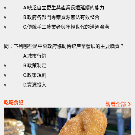
v
A.缺乏自立更生與產業長遠延續的能力
v
B.政府各部門專案資源無法有效整合
v
C.傳統手工藝業者與年輕世代的溝通鴻溝
問：下列哪些是中央政府協助傳統產業發展的主要職責？
A.城市行銷
v
B.政策制定
v
C.政策規劃
v
D.資源投入
吃喝食記
觀看全部