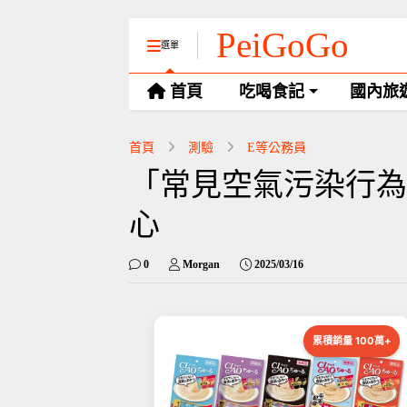
PeiGoGo
選單
首頁
吃喝食記
國內旅
首頁
測驗
E等公務員
「常見空氣污染行為」
心
0
Morgan
2025/03/16
累積銷量 100萬+