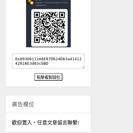
廣告欄位
歡迎置入，任意文章留言聯繫!