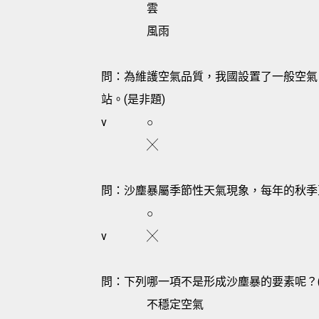
雲
風雨
問：為維護空氣品質，我國設置了一般空氣
站。(是非題)
v
○
╳
問：沙塵暴屬季節性天氣現象，每年的秋季至
○
v
╳
問：下列哪一項不是形成沙塵暴的要素呢？(
不穩定空氣