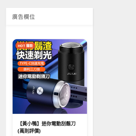
廣告欄位
HOT 爆款
【黃小鴨】迷你電動刮鬍刀
(萬則評價)