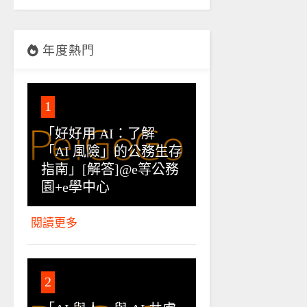
年度熱門
1
「好好用 AI：了解
「AI 風險」的公務生存
指南」[解答]@e等公務
園+e學中心
閱讀更多
2