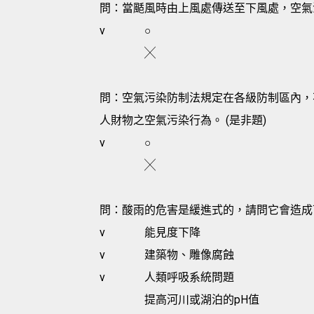
問：當颳風時由上風處傳送至下風處，空氣
v
○
╳
問：空氣污染防制法規定在各級防制區內，
人財物之空氣污染行為。 (是非題)
v
○
╳
問：酸雨的危害是緩進式的，請問它會造成下
v
能見度下降
v
建築物、雕像腐蝕
v
人類呼吸系統問題
提高河川或湖泊的pH值