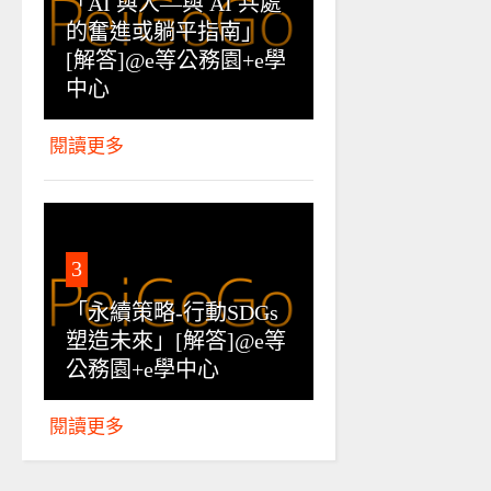
「AI 與人—與 AI 共處
的奮進或躺平指南」
[解答]@e等公務園+e學
中心
閱讀更多
3
「永續策略-行動SDGs
塑造未來」[解答]@e等
公務園+e學中心
閱讀更多