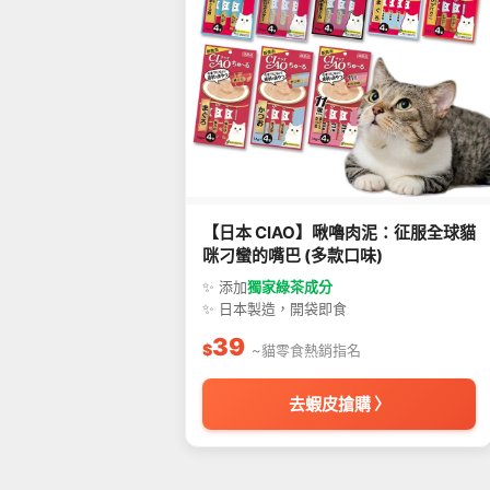
【日本 CIAO】啾嚕肉泥：征服全球貓
咪刁蠻的嘴巴 (多款口味)
✨ 添加
獨家綠茶成分
✨ 日本製造，開袋即食
39
$
~貓零食熱銷指名
去蝦皮搶購 〉