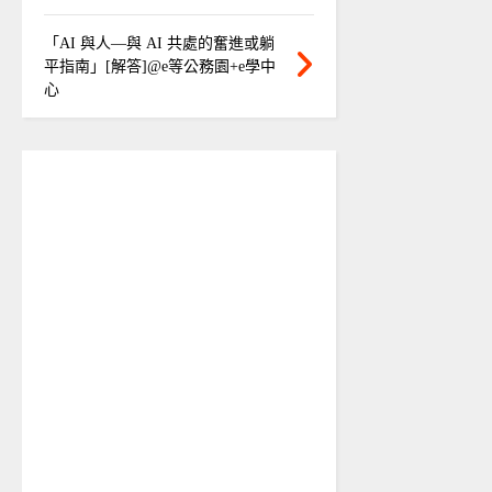
「AI 與人—與 AI 共處的奮進或躺
平指南」[解答]@e等公務園+e學中
心