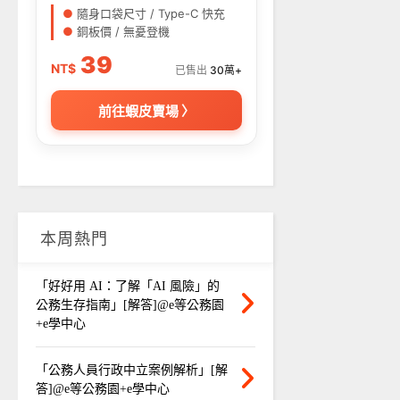
●
隨身口袋尺寸 / Type-C 快充
●
銅板價 / 無憂登機
39
NT$
已售出
30萬+
前往蝦皮賣場 〉
本周熱門
「好好用 AI：了解「AI 風險」的
公務生存指南」[解答]@e等公務園
+e學中心
「公務人員行政中立案例解析」[解
答]@e等公務園+e學中心