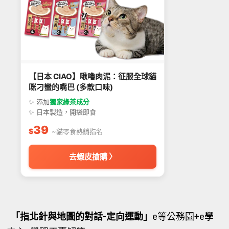
【日本 CIAO】啾嚕肉泥：征服全球貓
咪刁蠻的嘴巴 (多款口味)
✨ 添加
獨家綠茶成分
✨ 日本製造，開袋即食
39
$
~貓零食熱銷指名
去蝦皮搶購 〉
「指北針與地圖的對話-定向運動」
e等公務園+e學