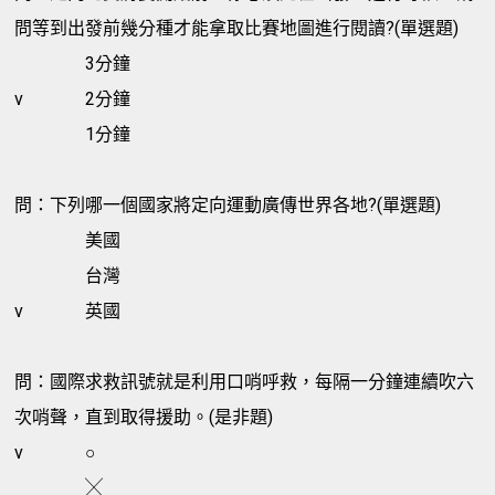
問等到出發前幾分種才能拿取比賽地圖進行閱讀?(單選題)
3分鐘
v
2分鐘
1分鐘
問：下列哪一個國家將定向運動廣傳世界各地?(單選題)
美國
台灣
v
英國
問：國際求救訊號就是利用口哨呼救，每隔一分鐘連續吹六
次哨聲，直到取得援助。(是非題)
v
○
╳