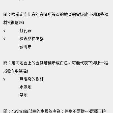
問：通常定向比賽的賽區所設置的檢查點會擺放下列哪些器
材?(複選題)
v
打孔器
v
檢查點標誌旗
號碼布
問：定向地圖上的圖例若標示成白色，可能代表下列哪一種
景物?(單選題)
v
無阻礙的樹林
水泥地
草地
問：4S定向四部曲的步驟依序為：停步不要慌-->選擇正確