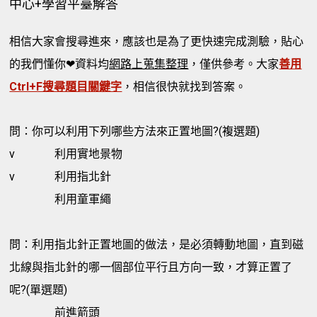
中心+學習平臺解答
相信大家會搜尋進來，應該也是為了更快速完成測驗，貼心
的我們懂你❤資料均
網路上蒐集整理
，僅供參考。大家
善用
Ctrl+F搜尋題目關鍵字
，相信很快就找到答案。
問：你可以利用下列哪些方法來正置地圖?(複選題)
v
利用實地景物
v
利用指北針
利用童軍繩
問：利用指北針正置地圖的做法，是必須轉動地圖，直到磁
北線與指北針的哪一個部位平行且方向一致，才算正置了
呢?(單選題)
前進箭頭