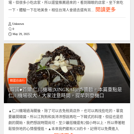
場，但很多小吃店家，所以還蠻推薦過來的。看到順眼的店家，坐下來吃
閱讀更多
一下，體驗一下在地美食。相信台灣人會過去還有另...
Unknown
0
May 29, 2025
韓國自由行
[韓國●首爾|仁川機場]XINGKAI@炸醬麵。本篇重點是
仁川機場很大，大家注意時間，提早到登機口
▲仁川機場過海關後，除了可以去免稅商店外，也可以再找些吃的，畢竟
要離開韓國，所以江狗狗和吳沛沛想說再吃一下韓式的料理，但這也是悲
劇的開始，我們想說時間尚可，至少離搭機還有2個小時以上，所以帶著輕
鬆愉快地的心情慢慢逛。▲本來我們都有JCB的卡，記得可以免費進入