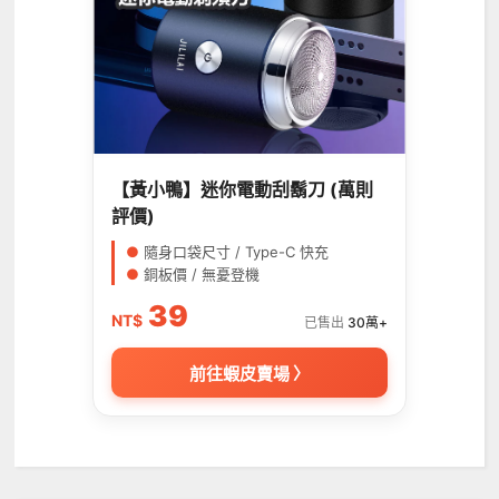
【黃小鴨】迷你電動刮鬍刀 (萬則
評價)
●
隨身口袋尺寸 / Type-C 快充
●
銅板價 / 無憂登機
39
NT$
已售出
30萬+
前往蝦皮賣場 〉