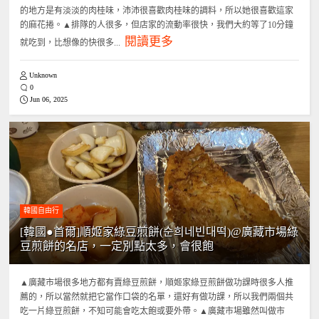
的地方是有淡淡的肉桂味，沛沛很喜歡肉桂味的調料，所以她很喜歡這家
的麻花捲。▲排隊的人很多，但店家的流動率很快，我們大約等了10分鐘
閱讀更多
就吃到，比想像的快很多...
Unknown
0
Jun 06, 2025
韓國自由行
[韓國●首爾]順姬家綠豆煎餅(순희네빈대떡)@廣藏市場綠
豆煎餅的名店，一定別點太多，會很飽
▲廣藏市場很多地方都有賣綠豆煎餅，順姬家綠豆煎餅做功課時很多人推
薦的，所以當然就把它當作口袋的名單，還好有做功課，所以我們兩個共
吃一片綠豆煎餅，不知可能會吃太飽或要外帶。▲廣藏市場雖然叫做市