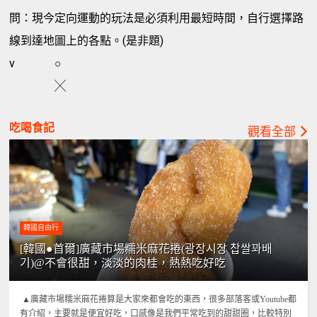
問：現今定向運動的玩法是必須利用最短時間，自行選擇路
線到達地圖上的各點。(是非題)
v
○
╳
吃喝食記
觀看全部
韓國自由行
[韓國●首爾]廣藏市場糯米麻花捲(광장시장 찹쌀꽈배
기)@不會很甜，淡淡的肉桂，熱熱吃好吃
▲廣藏市場糯米麻花捲算是大家來都會吃的東西，很多部落客或Youtube都
有介紹，主要就是便宜好吃，口感像是我們平常吃到的甜甜圈，比較特別