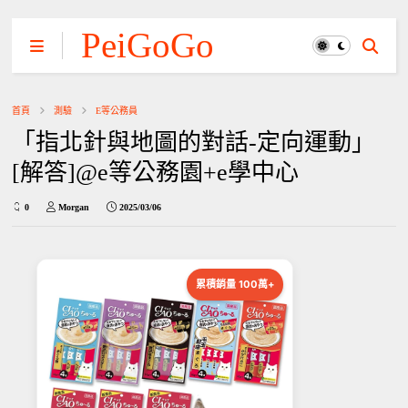
PeiGoGo
首頁
測驗
E等公務員
「指北針與地圖的對話-定向運動」
[解答]@e等公務園+e學中心
0
Morgan
2025/03/06
累積銷量 100萬+