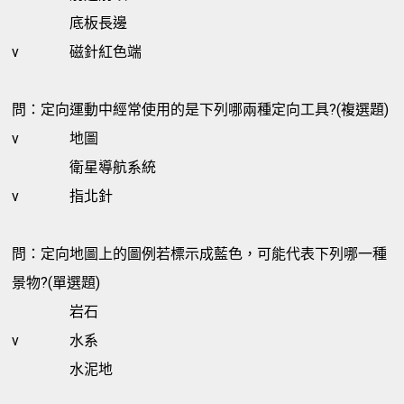
底板長邊
v
磁針紅色端
問：定向運動中經常使用的是下列哪兩種定向工具?(複選題)
v
地圖
衛星導航系統
v
指北針
問：定向地圖上的圖例若標示成藍色，可能代表下列哪一種
景物?(單選題)
岩石
v
水系
水泥地