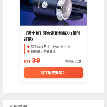
【黃小鴨】迷你電動刮鬍刀 (萬則
評價)
●
隨身口袋尺寸 / Type-C 快充
●
銅板價 / 無憂登機
39
NT$
已售出
30萬+
前往蝦皮賣場 〉
本周熱門