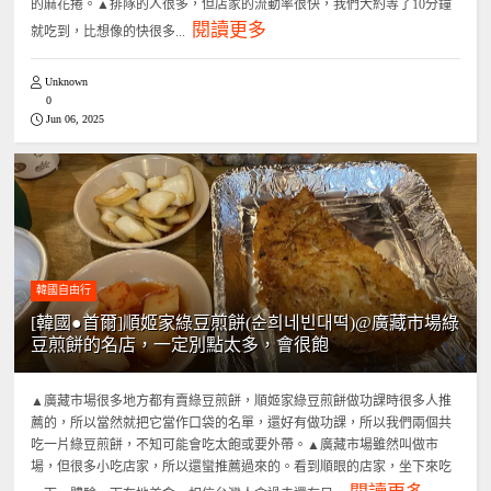
的麻花捲。▲排隊的人很多，但店家的流動率很快，我們大約等了10分鐘
閱讀更多
就吃到，比想像的快很多...
Unknown
0
Jun 06, 2025
韓國自由行
[韓國●首爾]順姬家綠豆煎餅(순희네빈대떡)@廣藏市場綠
豆煎餅的名店，一定別點太多，會很飽
▲廣藏市場很多地方都有賣綠豆煎餅，順姬家綠豆煎餅做功課時很多人推
薦的，所以當然就把它當作口袋的名單，還好有做功課，所以我們兩個共
吃一片綠豆煎餅，不知可能會吃太飽或要外帶。▲廣藏市場雖然叫做市
場，但很多小吃店家，所以還蠻推薦過來的。看到順眼的店家，坐下來吃