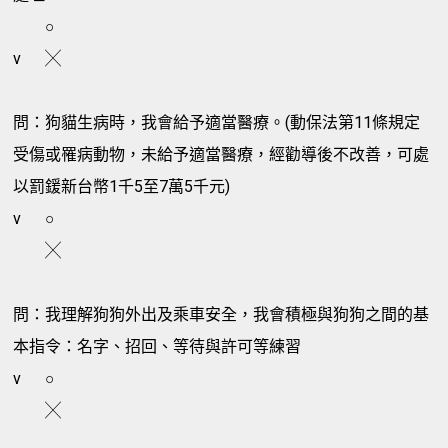
○
v
╳
問：狗貓生病時，我會給予適當醫療。(動保法第11條規定
受傷或罹病動物，未給予適當醫療，經勸導後不改善，可處
以罰鍰新台幣1千5至7萬5千元)
v
○
╳
問：我理解狗狗外出及乘車安全，我會積極與狗狗之間的基
本指令：名字、招回、等待與許可等練習
v
○
╳