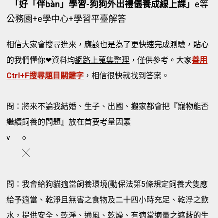
「好「伴bàn」學習-狗狗外出禮儀養成線上課」
e等
公務園+e學中心+學習平臺解答
相信大家會搜尋進來，應該也是為了更快速完成測驗，貼心
的我們懂你❤資料均
網路上蒐集整理
，僅供參考。大家
善用
Ctrl+F搜尋題目關鍵字
，相信很快就找到答案。
問：將來不論我結婚、生子、出國、搬家都會把『寵物能否
繼續飼養的問題』放在首要考量因素
v
○
╳
問：我會給狗貓適當飼養環境(動保法第5條規定飼養犬隻應
給予適當、乾淨且無害之食物及二十四小時充足、乾淨之飲
水，提供安全、乾淨、通風、乾燥、有適當適量之遮蔽的生