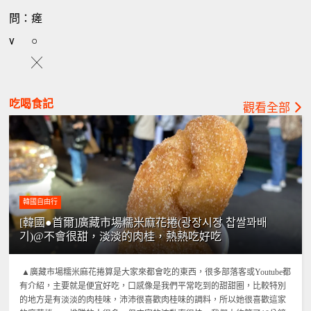
問：瘥
v
○
╳
吃喝食記
觀看全部
韓國自由行
[韓國●首爾]廣藏市場糯米麻花捲(광장시장 찹쌀꽈배
기)@不會很甜，淡淡的肉桂，熱熱吃好吃
▲廣藏市場糯米麻花捲算是大家來都會吃的東西，很多部落客或Youtube都
有介紹，主要就是便宜好吃，口感像是我們平常吃到的甜甜圈，比較特別
的地方是有淡淡的肉桂味，沛沛很喜歡肉桂味的調料，所以她很喜歡這家