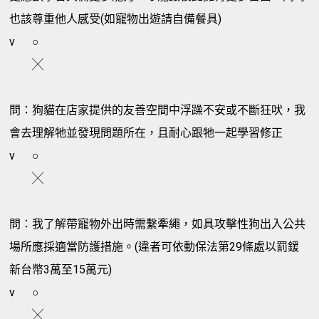
也該尊重他人感受(如寵物出遊請自備餐具)
v
○
╳
問：狗貓在店家提供的友善空間中浮躁不安或不斷狂吠，我
會去理解牠並發現問題所在，且耐心跟牠一起學習修正
v
○
╳
問：我了解帶寵物外出時需繫牽繩，如具攻擊性狗出入公共
場所應採適當防護措施。(違者可依動保法第29條處以罰鍰
新台幣3萬至15萬元)
v
○
╳