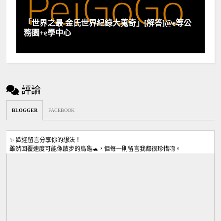
「世界之最 金氏世界紀錄大蒐奇」[解答]@e等公
務園+e學中心
評論
BLOGGER
FACEBOOK
✨ 歡迎留言分享你的想法！
雖然回覆速度可能像散步的烏龜🐢，但每一則留言我都很珍惜唷。