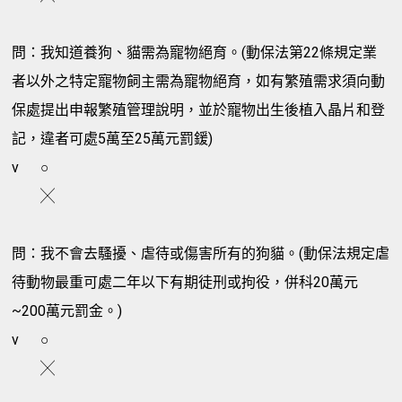
問：我知道養狗、貓需為寵物絕育。(動保法第22條規定業
者以外之特定寵物飼主需為寵物絕育，如有繁殖需求須向動
保處提出申報繁殖管理說明，並於寵物出生後植入晶片和登
記，違者可處5萬至25萬元罰鍰)
v
○
╳
問：我不會去騷擾、虐待或傷害所有的狗貓。(動保法規定虐
待動物最重可處二年以下有期徒刑或拘役，併科20萬元
~200萬元罰金。)
v
○
╳