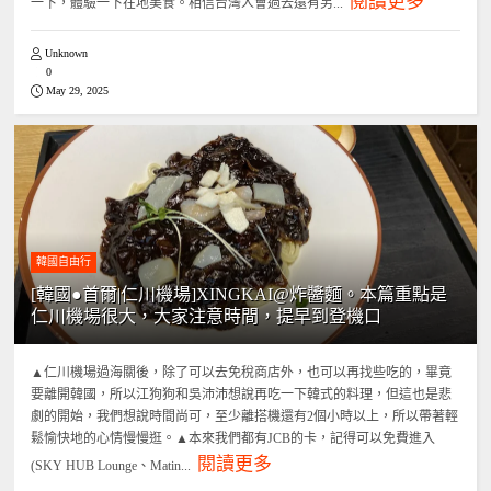
閱讀更多
一下，體驗一下在地美食。相信台灣人會過去還有另...
Unknown
0
May 29, 2025
韓國自由行
[韓國●首爾|仁川機場]XINGKAI@炸醬麵。本篇重點是
仁川機場很大，大家注意時間，提早到登機口
▲仁川機場過海關後，除了可以去免稅商店外，也可以再找些吃的，畢竟
要離開韓國，所以江狗狗和吳沛沛想說再吃一下韓式的料理，但這也是悲
劇的開始，我們想說時間尚可，至少離搭機還有2個小時以上，所以帶著輕
鬆愉快地的心情慢慢逛。▲本來我們都有JCB的卡，記得可以免費進入
閱讀更多
(SKY HUB Lounge、Matin...