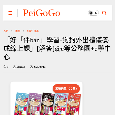
PeiGoGo
首頁
測驗
E等公務員
「好「伴bàn」學習-狗狗外出禮儀養
成線上課」[解答]@e等公務園+e學中
心
0
Morgan
2025/03/14
累積銷量 100萬+