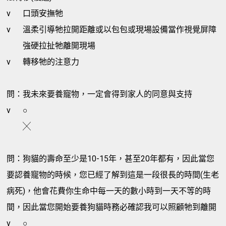
v
口頭安撫牠
v
溫柔引導牠拉開距離或以包包或現場設備當作視覺屏障
強硬拉扯牠離開現場
v
轉移牠的注意力
問：我未來要養寵物，一定會得到家人的同意與支持
v
○
╳
問：狗貓的壽命至少是10-15年，甚至20年都有，因此當您
要認養寵物的時候，您已經了解到這是一段很長的時間(生老
病死)，他會花費你生命中每一天的數小時到一天不等的時
間，因此當您開始要養狗貓時務必確認我可以照顧牠到離開
v
○