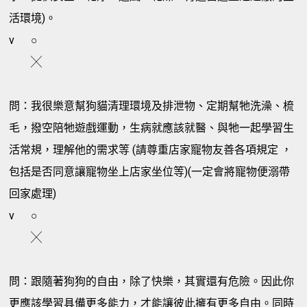
活環境)。
v
○
╳
問：我很樂意幫狗貓清理環境及排泄物、定期幫牠洗澡、梳
毛，撥空陪牠遊戲運動，生病就應該就醫、與牠一起學習生
活常規，理解他的需求等 (請尊重店家寵物友善各項規定 ，
包括是否同意讓寵物坐上店家坐位等)(一定會將寵物便溺帶
回家處理)
v
○
╳
問：跟隨著狗狗的自由，除了快樂，其實還有危險。因此你
更應該學習具備更多能力，才能讓彼此擁有更多自由。同時