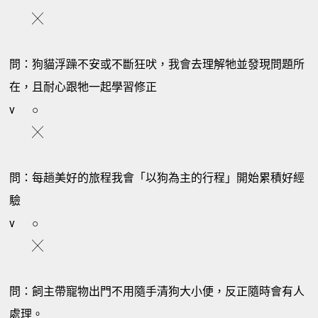
╳
問：狗貓浮躁不安或不斷狂吠，我會去理解牠並發現問題所
在，且耐心跟牠一起學習修正
v
○
╳
問：每趟美好的旅程我會「以狗為主的行程」開始累積好經
驗
v
○
╳
問：飼主帶寵物出門不用隨手清狗大小便，反正隨時會有人
處理。