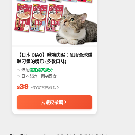
【日本 CIAO】啾嚕肉泥：征服全球貓
咪刁蠻的嘴巴 (多款口味)
✨ 添加
獨家綠茶成分
✨ 日本製造，開袋即食
39
$
~貓零食熱銷指名
去蝦皮搶購 〉