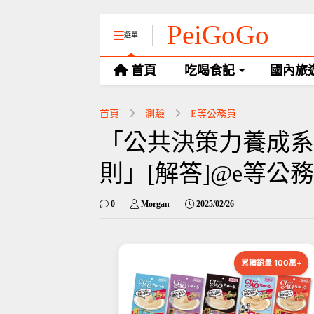
PeiGoGo
選單
首頁
吃喝食記
國內旅
首頁
測驗
E等公務員
「公共決策力養成系
則」[解答]@e等公
0
Morgan
2025/02/26
累積銷量 100萬+