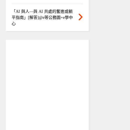
「AI 與人—與 AI 共處的奮進或躺
平指南」[解答]@e等公務園+e學中
心