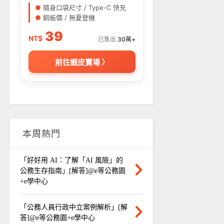
●
隨身口袋尺寸 / Type-C 快充
●
銅板價 / 無憂登機
39
NT$
已售出
30萬+
前往蝦皮賣場 〉
本周熱門
「好好用 AI：了解「AI 風險」的
公務生存指南」[解答]@e等公務園
+e學中心
「公務人員行政中立案例解析」[解
答]@e等公務園+e學中心