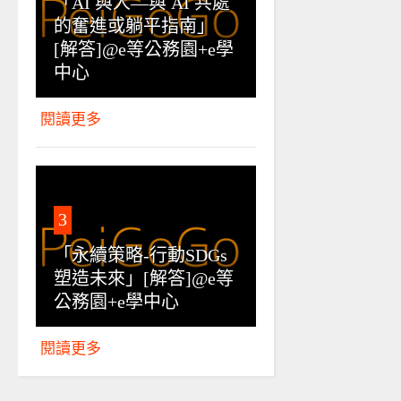
「AI 與人—與 AI 共處
的奮進或躺平指南」
[解答]@e等公務園+e學
中心
閱讀更多
3
「永續策略-行動SDGs
塑造未來」[解答]@e等
公務園+e學中心
閱讀更多