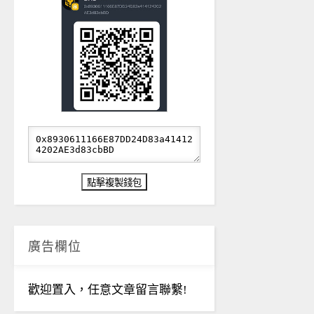
廣告欄位
歡迎置入，任意文章留言聯繫!