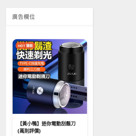
廣告欄位
HOT 爆款
【黃小鴨】迷你電動刮鬍刀
(萬則評價)