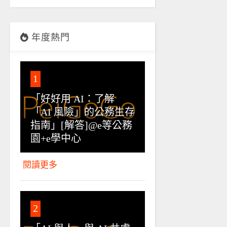
年度熱門
1
「好好用 AI：了解
「AI 風險」的公務生存
指南」[解答]@e等公務
園+e學中心
閱讀更多
2