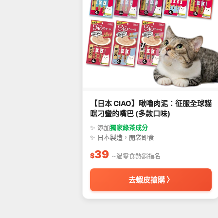
【日本 CIAO】啾嚕肉泥：征服全球貓
咪刁蠻的嘴巴 (多款口味)
✨ 添加
獨家綠茶成分
✨ 日本製造，開袋即食
39
$
~貓零食熱銷指名
去蝦皮搶購 〉