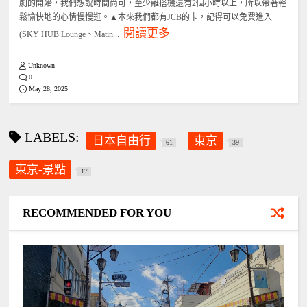
劇的開始，我們想說時間尚可，至少離搭機還有2個小時以上，所以帶著輕
鬆愉快地的心情慢慢逛。▲本來我們都有JCB的卡，記得可以免費進入
閱讀更多
(SKY HUB Lounge、Matin...
Unknown
0
May 28, 2025
LABELS:
日本自由行
東京
61
39
東京-景點
17
RECOMMENDED FOR YOU