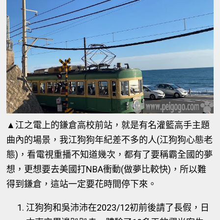
▲江之電上的鎌倉高校前站，就是有名灌籃高手主題
曲內的場景，我江狗狗年紀差不多的人(江狗狗心態老
態)，看電視重播不知道幾次，都有了要稱霸全國的夢
想，更想要去美國打NBA衝動(做夢比較快)，所以難
得到鎌倉，這站一定要花時間停下來。
江狗狗和吳沛沛在2023/12初前後請了長假，日