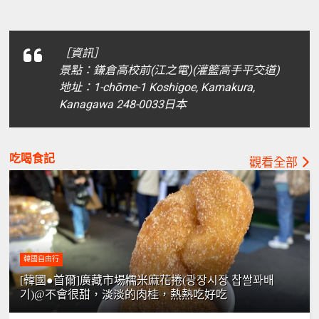
［資訊］
景點：鎌倉高校前(江之電)(灌籃高手平交道)
地址：1-chōme-1 Koshigoe, Kamakura,
Kanagawa 248-0033日本
吃喝食記
觀看全部
韓國自由行
[韓國●首爾]廣藏市場糯米麻花捲(광장시장 찹쌀꽈배
기)@不會很甜，淡淡的肉桂，熱熱吃好吃