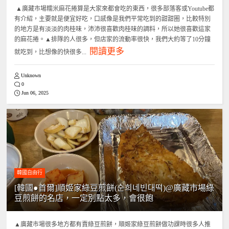
▲廣藏市場糯米麻花捲算是大家來都會吃的東西，很多部落客或Youtube都
有介紹，主要就是便宜好吃，口感像是我們平常吃到的甜甜圈，比較特別
的地方是有淡淡的肉桂味，沛沛很喜歡肉桂味的調料，所以她很喜歡這家
的麻花捲。▲排隊的人很多，但店家的流動率很快，我們大約等了10分鐘
閱讀更多
就吃到，比想像的快很多...
Unknown
0
Jun 06, 2025
韓國自由行
[韓國●首爾]順姬家綠豆煎餅(순희네빈대떡)@廣藏市場綠
豆煎餅的名店，一定別點太多，會很飽
▲廣藏市場很多地方都有賣綠豆煎餅，順姬家綠豆煎餅做功課時很多人推