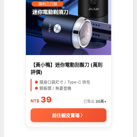
【黃小鴨】迷你電動刮鬍刀 (萬則
評價)
●
隨身口袋尺寸 / Type-C 快充
●
銅板價 / 無憂登機
39
NT$
已售出
30萬+
前往蝦皮賣場 〉