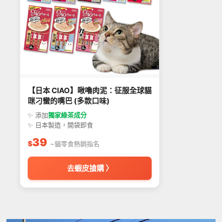
【日本 CIAO】啾嚕肉泥：征服全球貓
咪刁蠻的嘴巴 (多款口味)
✨ 添加
獨家綠茶成分
✨ 日本製造，開袋即食
39
$
~貓零食熱銷指名
去蝦皮搶購 〉