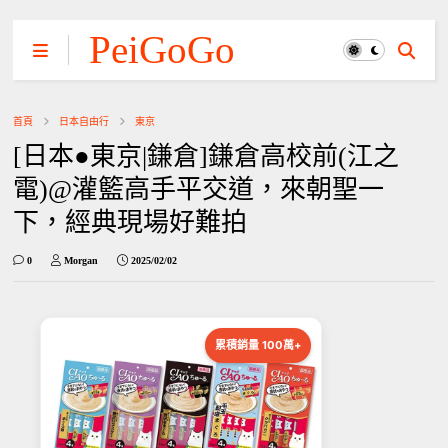
PeiGoGo
首頁
日本自由行
東京
[日本●東京|鎌倉]鎌倉高校前(江之
電)@灌籃高手平交道，來朝聖一
下，經典現場好難拍
0
Morgan
2025/02/02
累積銷量 100萬+