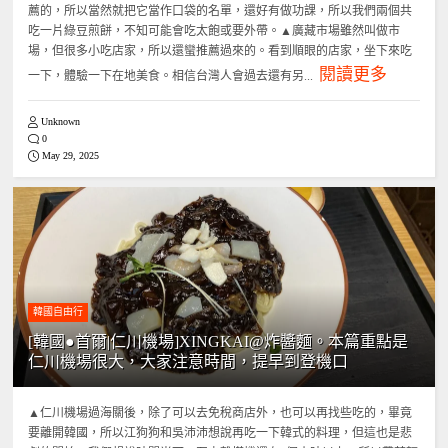
薦的，所以當然就把它當作口袋的名單，還好有做功課，所以我們兩個共
吃一片綠豆煎餅，不知可能會吃太飽或要外帶。▲廣藏市場雖然叫做市
場，但很多小吃店家，所以還蠻推薦過來的。看到順眼的店家，坐下來吃
閱讀更多
一下，體驗一下在地美食。相信台灣人會過去還有另...
Unknown
0
May 29, 2025
韓國自由行
[韓國●首爾|仁川機場]XINGKAI@炸醬麵。本篇重點是
仁川機場很大，大家注意時間，提早到登機口
▲仁川機場過海關後，除了可以去免稅商店外，也可以再找些吃的，畢竟
要離開韓國，所以江狗狗和吳沛沛想說再吃一下韓式的料理，但這也是悲