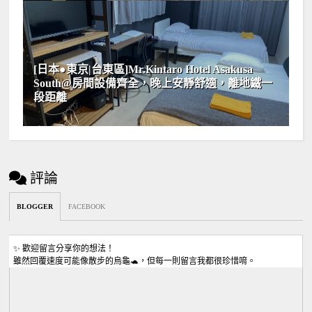
[日本●東京|台東區]Mr.Kintaro Hotel Asakusa
South@房間設備齊全，晚上安靜舒適，離地鐵一
段距離
評論
BLOGGER
FACEBOOK
✨ 歡迎留言分享你的想法！
雖然回覆速度可能像散步的烏龜🐢，但每一則留言我都很珍惜唷。