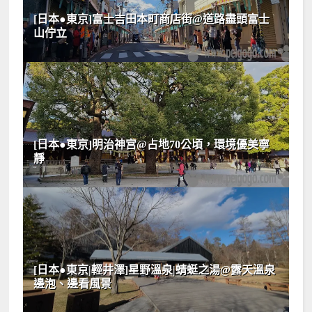
[日本●東京]富士吉田本町商店街@道路盡頭富士
山佇立
[日本●東京]明治神宫@占地70公頃，環境優美寧
靜
[日本●東京|輕井澤]星野溫泉|蜻蜓之湯@露天溫泉
邊泡、邊看風景