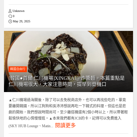
Unknown
0
May 29, 2025
韓國自由行
[韓國●首爾|仁川機場]XINGKAI@炸醬麵。本篇重點是
仁川機場很大，大家注意時間，提早到登機口
▲仁川機場過海關後，除了可以去免稅商店外，也可以再找些吃的，畢竟
要離開韓國，所以江狗狗和吳沛沛想說再吃一下韓式的料理，但這也是悲
劇的開始，我們想說時間尚可，至少離搭機還有2個小時以上，所以帶著輕
鬆愉快地的心情慢慢逛。▲本來我們都有JCB的卡，記得可以免費進入
閱讀更多
(SKY HUB Lounge、Matin...