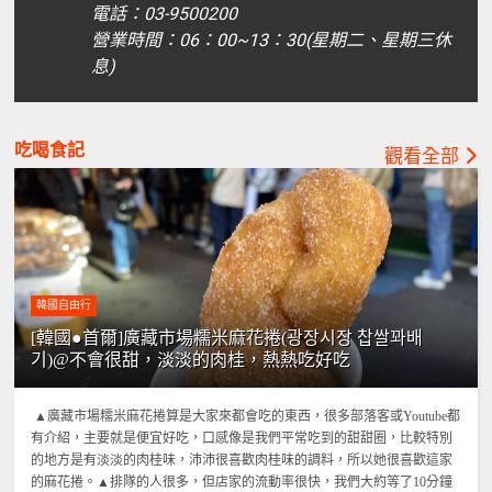
電話：03-9500200
營業時間：06：00~13：30(星期二、星期三休
息)
吃喝食記
觀看全部
韓國自由行
[韓國●首爾]廣藏市場糯米麻花捲(광장시장 찹쌀꽈배
기)@不會很甜，淡淡的肉桂，熱熱吃好吃
▲廣藏市場糯米麻花捲算是大家來都會吃的東西，很多部落客或Youtube都
有介紹，主要就是便宜好吃，口感像是我們平常吃到的甜甜圈，比較特別
的地方是有淡淡的肉桂味，沛沛很喜歡肉桂味的調料，所以她很喜歡這家
的麻花捲。▲排隊的人很多，但店家的流動率很快，我們大約等了10分鐘