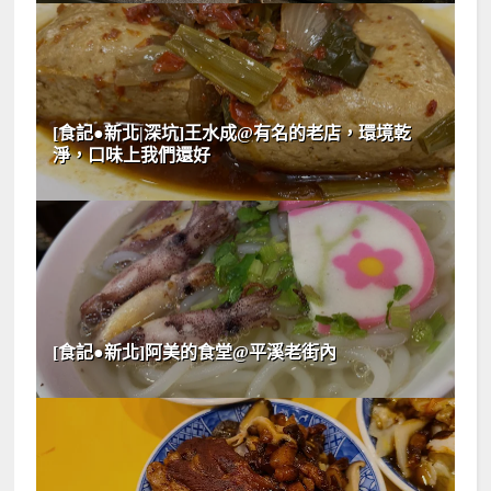
[食記●新北|深坑]王水成@有名的老店，環境乾
淨，口味上我們還好
[食記●新北]阿美的食堂@平溪老街內