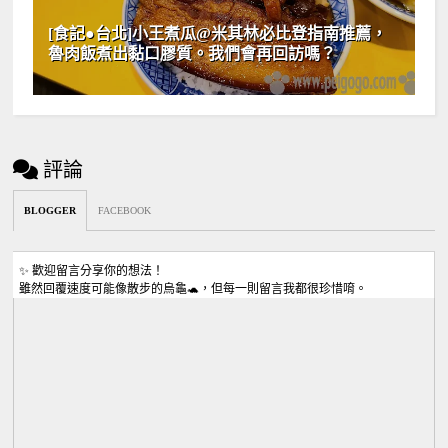
[食記●台北]小王煮瓜@米其林必比登指南推薦，
魯肉飯煮出黏口膠質。我們會再回訪嗎？
評論
BLOGGER
FACEBOOK
✨ 歡迎留言分享你的想法！
雖然回覆速度可能像散步的烏龜🐢，但每一則留言我都很珍惜唷。