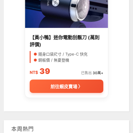
【黃小鴨】迷你電動刮鬍刀 (萬則
評價)
●
隨身口袋尺寸 / Type-C 快充
●
銅板價 / 無憂登機
39
NT$
已售出
30萬+
前往蝦皮賣場 〉
本周熱門