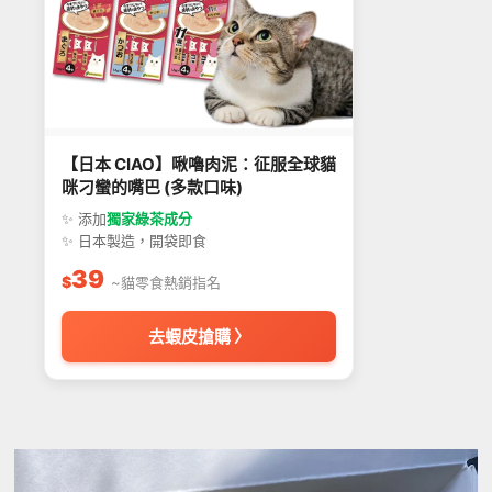
【日本 CIAO】啾嚕肉泥：征服全球貓
咪刁蠻的嘴巴 (多款口味)
✨ 添加
獨家綠茶成分
✨ 日本製造，開袋即食
39
$
~貓零食熱銷指名
去蝦皮搶購 〉