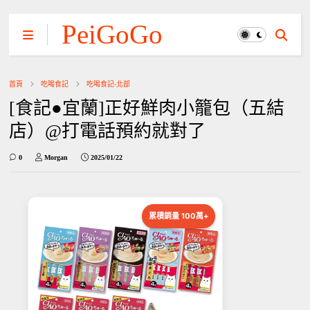
PeiGoGo
首頁
吃喝食記
吃喝食記-北部
[食記●宜蘭]正好鮮肉小籠包（五結
店）@打電話預約就對了
0
Morgan
2025/01/22
累積銷量 100萬+