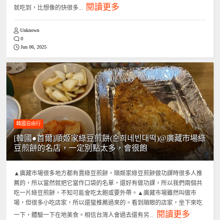
閱讀更多
就吃到，比想像的快很多...
Unknown
0
Jun 06, 2025
韓國自由行
[韓國●首爾]順姬家綠豆煎餅(순희네빈대떡)@廣藏市場綠
豆煎餅的名店，一定別點太多，會很飽
▲廣藏市場很多地方都有賣綠豆煎餅，順姬家綠豆煎餅做功課時很多人推
薦的，所以當然就把它當作口袋的名單，還好有做功課，所以我們兩個共
吃一片綠豆煎餅，不知可能會吃太飽或要外帶。▲廣藏市場雖然叫做市
場，但很多小吃店家，所以還蠻推薦過來的。看到順眼的店家，坐下來吃
閱讀更多
一下，體驗一下在地美食。相信台灣人會過去還有另...