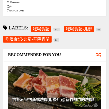
Unknown
0
May 28, 2025
LABELS:
吃喝食記
吃喝食記-北部
441
65
吃喝食記-北部-基隆宜蘭
11
RECOMMENDED FOR YOU
[食記●台中]新橋燒肉(府後店)@新竹熱門的燒肉店