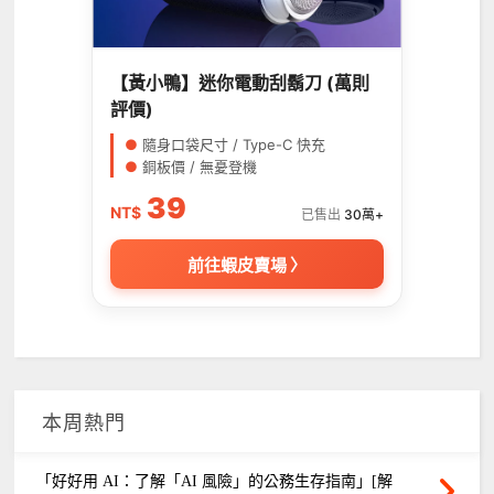
【黃小鴨】迷你電動刮鬍刀 (萬則
評價)
●
隨身口袋尺寸 / Type-C 快充
●
銅板價 / 無憂登機
39
NT$
已售出
30萬+
前往蝦皮賣場 〉
本周熱門
「好好用 AI：了解「AI 風險」的公務生存指南」[解