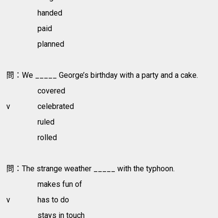
handed
paid
planned
問：We _____ George’s birthday with a party and a cake.
covered
v
celebrated
ruled
rolled
問：The strange weather _____ with the typhoon.
makes fun of
v
has to do
stays in touch