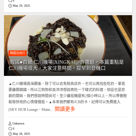
0
May 29, 2025
韓國自由行
[韓國●首爾|仁川機場]XINGKAI@炸醬麵。本篇重點是
仁川機場很大，大家注意時間，提早到登機口
▲仁川機場過海關後，除了可以去免稅商店外，也可以再找些吃的，畢竟
要離開韓國，所以江狗狗和吳沛沛想說再吃一下韓式的料理，但這也是悲
劇的開始，我們想說時間尚可，至少離搭機還有2個小時以上，所以帶著輕
鬆愉快地的心情慢慢逛。▲本來我們都有JCB的卡，記得可以免費進入
閱讀更多
(SKY HUB Lounge、Matin...
Unknown
0
May 28, 2025