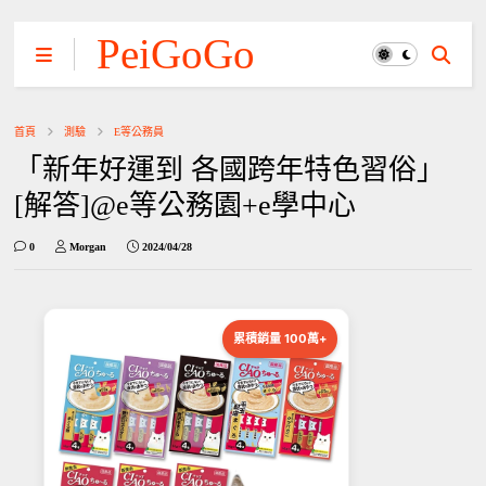
PeiGoGo
首頁
測驗
E等公務員
「新年好運到 各國跨年特色習俗」
[解答]@e等公務園+e學中心
0
Morgan
2024/04/28
累積銷量 100萬+