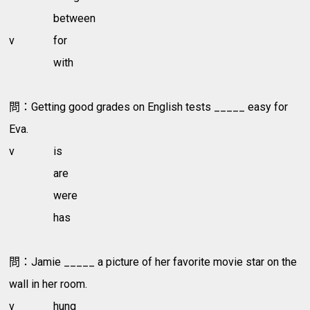
between
v
for
with
問：Getting good grades on English tests _____ easy for
Eva.
v
is
are
were
has
問：Jamie _____ a picture of her favorite movie star on the
wall in her room.
v
hung