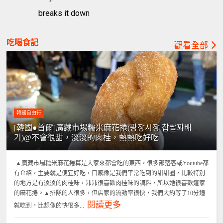
breaks it down
吃喝食記
觀看全部
韓國自由行
[韓國●首爾]廣藏市場糯米麻花捲(광장시장 찹쌀꽈배
기)@不會很甜，淡淡的肉桂，熱熱吃好吃
▲廣藏市場糯米麻花捲算是大家來都會吃的東西，很多部落客或Youtube都
有介紹，主要就是便宜好吃，口感像是我們平常吃到的甜甜圈，比較特別
的地方是有淡淡的肉桂味，沛沛很喜歡肉桂味的調料，所以她很喜歡這家
的麻花捲。▲排隊的人很多，但店家的流動率很快，我們大約等了10分鐘
閱讀更多
就吃到，比想像的快很多...