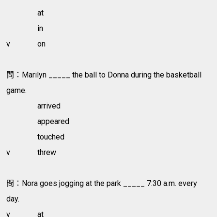
at
in
v
on
問：Marilyn _____ the ball to Donna during the basketball
game.
arrived
appeared
touched
v
threw
問：Nora goes jogging at the park _____ 7:30 a.m. every
day.
v
at