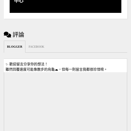
中心
評論
BLOGGER
FACEBOOK
✨ 歡迎留言分享你的想法！
雖然回覆速度可能像散步的烏龜🐢，但每一則留言我都很珍惜唷。