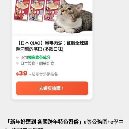
【日本 CIAO】啾嚕肉泥：征服全球貓
咪刁蠻的嘴巴 (多款口味)
✨ 添加
獨家綠茶成分
✨ 日本製造，開袋即食
39
$
~貓零食熱銷指名
去蝦皮搶購 〉
「新年好運到 各國跨年特色習俗」
e等公務園+e學中