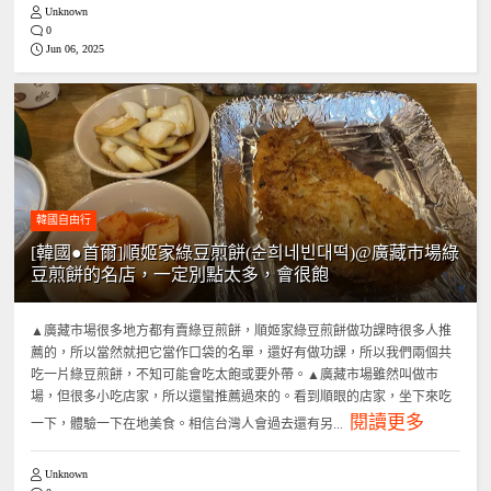
Unknown
0
Jun 06, 2025
韓國自由行
[韓國●首爾]順姬家綠豆煎餅(순희네빈대떡)@廣藏市場綠
豆煎餅的名店，一定別點太多，會很飽
▲廣藏市場很多地方都有賣綠豆煎餅，順姬家綠豆煎餅做功課時很多人推
薦的，所以當然就把它當作口袋的名單，還好有做功課，所以我們兩個共
吃一片綠豆煎餅，不知可能會吃太飽或要外帶。▲廣藏市場雖然叫做市
場，但很多小吃店家，所以還蠻推薦過來的。看到順眼的店家，坐下來吃
閱讀更多
一下，體驗一下在地美食。相信台灣人會過去還有另...
Unknown