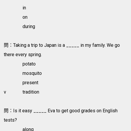
in
on
during
問：Taking a trip to Japan is a _____ in my family. We go
there every spring.
potato
mosquito
present
v
tradition
問：Is it easy _____ Eva to get good grades on English
tests?
along