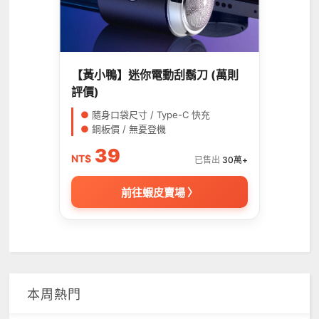
【黃小鴨】迷你電動刮鬍刀 (萬則
評價)
●
隨身口袋尺寸 / Type-C 快充
●
銅板價 / 無憂登機
39
NT$
已售出
30萬+
前往蝦皮賣場 〉
本周熱門