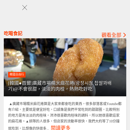
╳
吃喝食記
觀看全部
韓國自由行
[韓國●首爾]廣藏市場糯米麻花捲(광장시장 찹쌀꽈배
기)@不會很甜，淡淡的肉桂，熱熱吃好吃
▲廣藏市場糯米麻花捲算是大家來都會吃的東西，很多部落客或Youtube都
有介紹，主要就是便宜好吃，口感像是我們平常吃到的甜甜圈，比較特別
的地方是有淡淡的肉桂味，沛沛很喜歡肉桂味的調料，所以她很喜歡這家
的麻花捲。▲排隊的人很多，但店家的流動率很快，我們大約等了10分鐘
閱讀更多
就吃到，比想像的快很多...