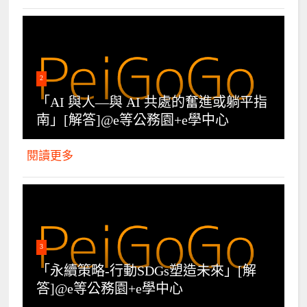
2
「AI 與人—與 AI 共處的奮進或躺平指
南」[解答]@e等公務園+e學中心
閱讀更多
3
「永續策略-行動SDGs塑造未來」[解
答]@e等公務園+e學中心