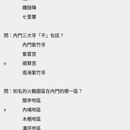
鑼鼓陣
七里響
問：內門三大寺「不」包括？
內門紫竹寺
紫雲宮
v
順賢宮
南海紫竹寺
問：知名的火鶴園區在內門的哪一區？
關亭地區
v
內埔地區
木柵地區
溝坪地區