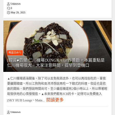
Unknown
0
May 29, 2025
韓國自由行
[韓國●首爾|仁川機場]XINGKAI@炸醬麵。本篇重點是
仁川機場很大，大家注意時間，提早到登機口
▲仁川機場過海關後，除了可以去免稅商店外，也可以再找些吃的，畢竟
要離開韓國，所以江狗狗和吳沛沛想說再吃一下韓式的料理，但這也是悲
劇的開始，我們想說時間尚可，至少離搭機還有2個小時以上，所以帶著輕
鬆愉快地的心情慢慢逛。▲本來我們都有JCB的卡，記得可以免費進入
閱讀更多
(SKY HUB Lounge、Matin...
Unknown