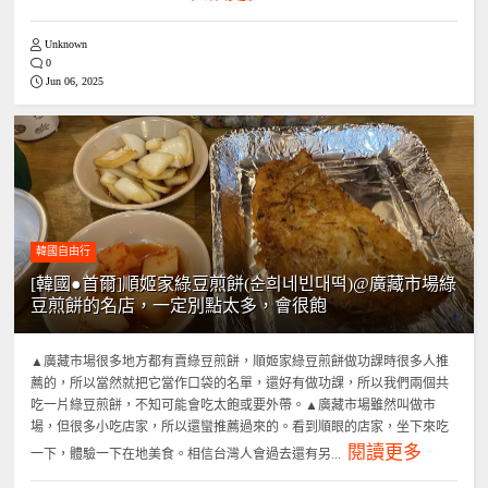
Unknown
0
Jun 06, 2025
韓國自由行
[韓國●首爾]順姬家綠豆煎餅(순희네빈대떡)@廣藏市場綠
豆煎餅的名店，一定別點太多，會很飽
▲廣藏市場很多地方都有賣綠豆煎餅，順姬家綠豆煎餅做功課時很多人推
薦的，所以當然就把它當作口袋的名單，還好有做功課，所以我們兩個共
吃一片綠豆煎餅，不知可能會吃太飽或要外帶。▲廣藏市場雖然叫做市
場，但很多小吃店家，所以還蠻推薦過來的。看到順眼的店家，坐下來吃
閱讀更多
一下，體驗一下在地美食。相信台灣人會過去還有另...