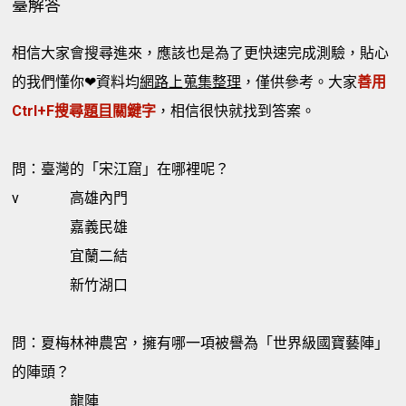
臺解答
相信大家會搜尋進來，應該也是為了更快速完成測驗，貼心
的我們懂你❤資料均
網路上蒐集整理
，僅供參考。大家
善用
Ctrl+F搜尋
題目
關鍵字
，相信很快就找到答案。
問：臺灣的「宋江窟」在哪裡呢？
v
高雄內門
嘉義民雄
宜蘭二結
新竹湖口
問：夏梅林神農宮，擁有哪一項被譽為「世界級國寶藝陣」
的陣頭？
龍陣