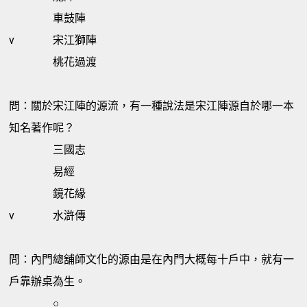
車鼓陣
v
宋江獅陣
桃花過渡
問：關於宋江陣的源流，有一種說法是宋江陣源自於哪一本
知名著作呢？
三國志
易經
鏡花緣
v
水滸傳
問：內門總舖師文化的源由是在內門大概每十戶中，就有一
戶靠辦桌為生。
○