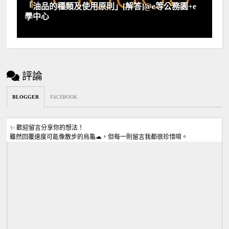
「油品的種類及使用原則」[解答]@e等公務園+e
學中心
評論
BLOGGER
FACEBOOK
✨ 歡迎留言分享你的想法！
雖然回覆速度可能像散步的烏龜🐢，但每一則留言我都很珍惜唷。