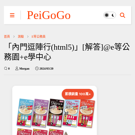
PeiGoGo
首頁
測驗
E等公務員
「內門逗陣行(html5)」[解答]@e等公
務園+e學中心
0
Morgan
2024/03/20
累積銷量 100萬+