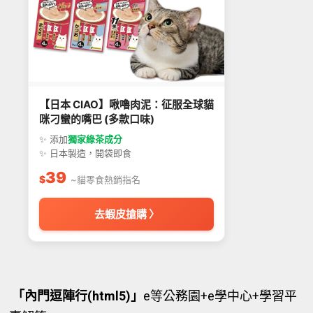
【日本 CIAO】啾嚕肉泥：征服全球貓
咪刁蠻的嘴巴 (多款口味)
✨ 添加
獨家綠茶成分
✨ 日本製造，開袋即食
39
$
~貓零食熱銷指名
去蝦皮搶購 〉
「內門逗陣行(html5)」
e等公務園+e學中心+學習平