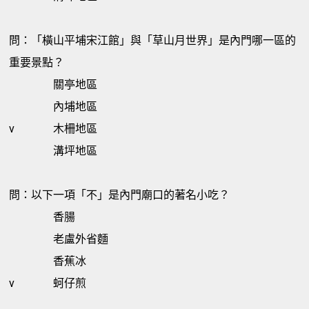
問：「橫山平埔宋江館」與「草山月世界」是內門哪一區的
重要景點？
關亭地區
內埔地區
v
木柵地區
溝坪地區
問：以下一項「不」是內門廟口的著名小吃？
香腸
老盧外省麵
香蕉冰
v
蚵仔煎