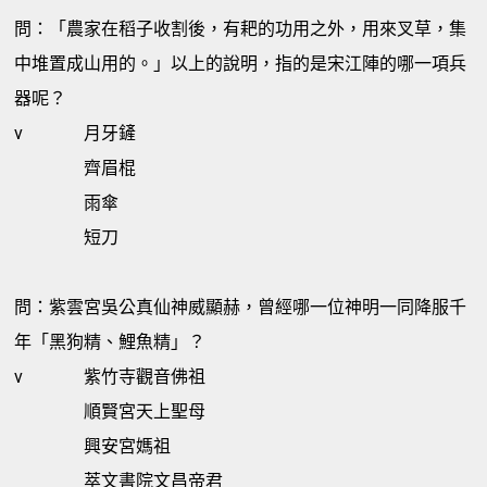
問：「農家在稻子收割後，有耙的功用之外，用來叉草，集
中堆置成山用的。」以上的說明，指的是宋江陣的哪一項兵
器呢？
v
月牙鏟
齊眉棍
雨傘
短刀
問：紫雲宮吳公真仙神威顯赫，曾經哪一位神明一同降服千
年「黑狗精、鯉魚精」？
v
紫竹寺觀音佛祖
順賢宮天上聖母
興安宮媽祖
萃文書院文昌帝君