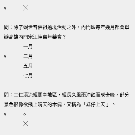
v
╳
問：除了觀世音佛祖遶境活動之外，內門區每年幾月都會舉
辦高雄內門宋江陣嘉年華會？
一月
v
三月
五月
七月
問：二仁溪流經關亭地區，經長久風雨沖蝕而成奇峰，部分
景色很像欲飛上晴天的木偶，又稱為「尪仔上天 」。
v
○
╳