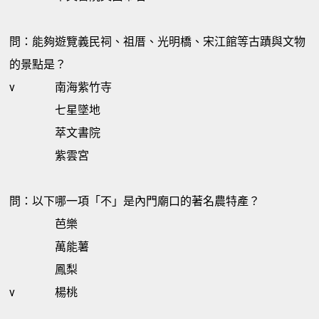
問：能夠遊覽義民祠、祖厝、光明橋、宋江館等古蹟與文物
的景點是？
v
南海紫竹寺
七星墜地
萃文書院
紫雲宮
問：以下哪一項「不」是內門廟口的著名農特產？
芭樂
萬能薯
鳳梨
v
楊桃