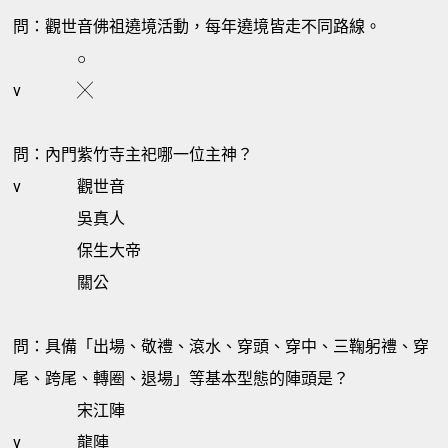
問：觀世音佛祖遶境活動，每年遶境皆走不同路線。
○
v
╳
問：內門紫竹寺主祀哪一位主神？
v
觀世音
吳真人
保生大帝
關公
問：具備「出場、敬禮、滾水、穿頭、穿中、三鞠躬禮、穿
尾、跨尾、轉圈、退場」等基本型態的陣頭是？
宋江陣
v
龍陣