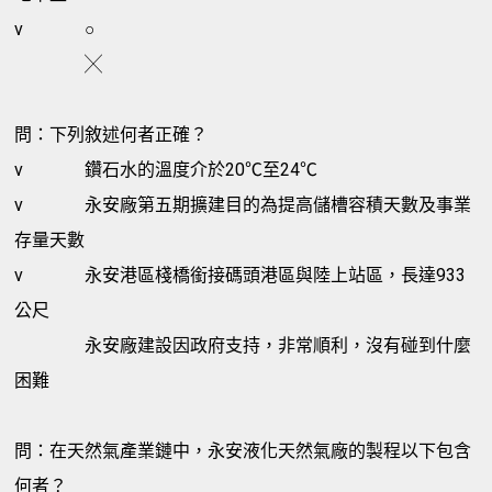
v
○
╳
問：下列敘述何者正確？
v
鑽石水的溫度介於20℃至24℃
v
永安廠第五期擴建目的為提高儲槽容積天數及事業
存量天數
v
永安港區棧橋銜接碼頭港區與陸上站區，長達933
公尺
永安廠建設因政府支持，非常順利，沒有碰到什麼
困難
問：在天然氣產業鏈中，永安液化天然氣廠的製程以下包含
何者？