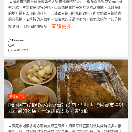
▲廣藏市場糯米麻花捲算是大家來都會吃的東西，很多部落客或Youtube都
有介紹，主要就是便宜好吃，口感像是我們平常吃到的甜甜圈，比較特別
的地方是有淡淡的肉桂味，沛沛很喜歡肉桂味的調料，所以她很喜歡這家
的麻花捲。▲排隊的人很多，但店家的流動率很快，我們大約等了10分鐘
閱讀更多
就吃到，比想像的快很多...
Unknown
0
Jun 06, 2025
韓國自由行
[韓國●首爾]順姬家綠豆煎餅(순희네빈대떡)@廣藏市場綠
豆煎餅的名店，一定別點太多，會很飽
▲廣藏市場很多地方都有賣綠豆煎餅，順姬家綠豆煎餅做功課時很多人推