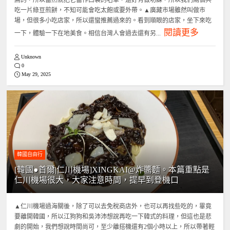
薦的，所以當然就把它當作口袋的名單，還好有做功課，所以我們兩個共
吃一片綠豆煎餅，不知可能會吃太飽或要外帶。▲廣藏市場雖然叫做市
場，但很多小吃店家，所以還蠻推薦過來的。看到順眼的店家，坐下來吃
閱讀更多
一下，體驗一下在地美食。相信台灣人會過去還有另...
Unknown
0
May 29, 2025
韓國自由行
[韓國●首爾|仁川機場]XINGKAI@炸醬麵。本篇重點是
仁川機場很大，大家注意時間，提早到登機口
▲仁川機場過海關後，除了可以去免稅商店外，也可以再找些吃的，畢竟
要離開韓國，所以江狗狗和吳沛沛想說再吃一下韓式的料理，但這也是悲
劇的開始，我們想說時間尚可，至少離搭機還有2個小時以上，所以帶著輕