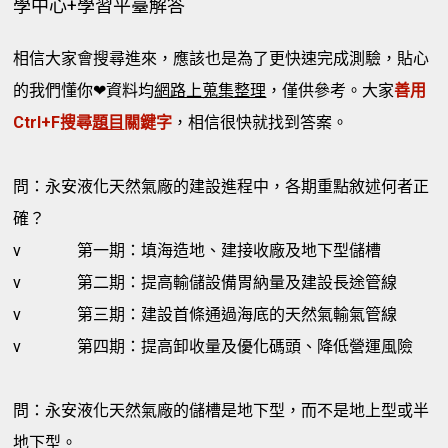
學中心+學習平臺解答
相信大家會搜尋進來，應該也是為了更快速完成測驗，貼心
的我們懂你❤資料均
網路上蒐集整理
，僅供參考。大家
善用
Ctrl+F搜尋
題目
關鍵字
，相信很快就找到答案。
問：永安液化天然氣廠的建設進程中，各期重點敘述何者正
確？
v
第一期：填海造地、建接收廠及地下型儲槽
v
第二期：提高輸儲設備胃納量及建設長途管線
v
第三期：建設首條通過海底的天然氣輸氣管線
v
第四期：提高卸收量及優化碼頭、降低營運風險
問：永安液化天然氣廠的儲槽是地下型，而不是地上型或半
地下型。