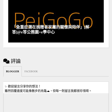
「急重症潛在捐贈者家屬的關懷與陪伴」[解
答]@e等公務園+e學中心
評論
BLOGGER
FACEBOOK
✨ 歡迎留言分享你的想法！
雖然回覆速度可能像散步的烏龜🐢，但每一則留言我都很珍惜唷。