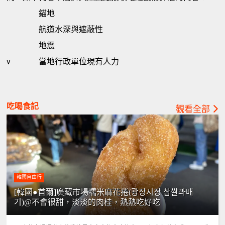
錨地
航道水深與遮蔽性
地震
v
當地行政單位現有人力
吃喝食記
觀看全部
韓國自由行
[韓國●首爾]廣藏市場糯米麻花捲(광장시장 찹쌀꽈배
기)@不會很甜，淡淡的肉桂，熱熱吃好吃