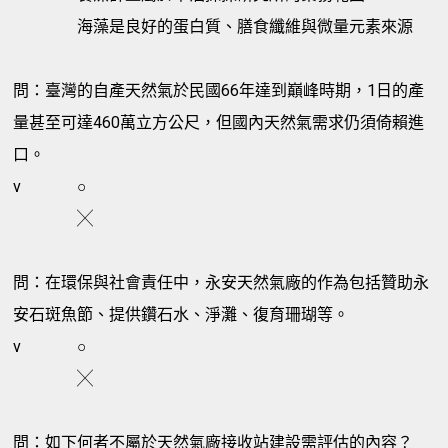
海藻是良好的蛋白質、膳食纖維與微量元素來源
問：臺灣的自產天然氣於民國66年達到巔峰時期，1日的產
量甚至可達460萬立方公尺，但國內天然氣需求仍須倚賴進
口。
v
○
╳
問：在環保與社會責任中，永安天然氣廠的作為包括贊助永
安石斑魚節、提供鑽石水、淨灘、復育珊瑚等。
v
○
╳
問：如下何者不屬於天然氣廠接收站建設需評估的內容？