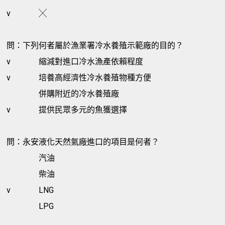
v
╳
問：下列何者屬於漁業署冷水養殖示範廠的目的？
v
縮減對進口冷水漁產依賴程度
v
培養高經濟性冷水養殖物種方便
併購附近的冷水養殖廠
v
提供民眾多元的魚獲選擇
問：永安液化天然氣廠進口的項目是何者？
汽油
柴油
v
LNG
LPG