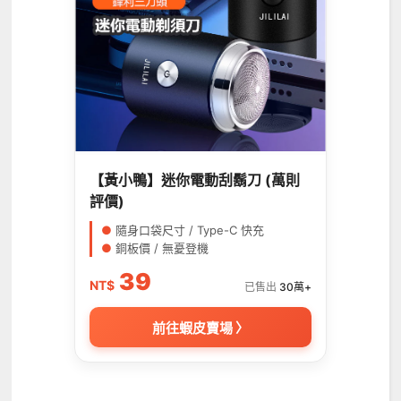
【黃小鴨】迷你電動刮鬍刀 (萬則
評價)
●
隨身口袋尺寸 / Type-C 快充
●
銅板價 / 無憂登機
39
NT$
已售出
30萬+
前往蝦皮賣場 〉