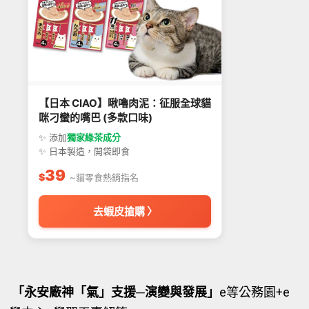
【日本 CIAO】啾嚕肉泥：征服全球貓
咪刁蠻的嘴巴 (多款口味)
✨ 添加
獨家綠茶成分
✨ 日本製造，開袋即食
39
$
~貓零食熱銷指名
去蝦皮搶購 〉
「永安廠神「氣」支援─演變與發展」
e等公務園+e