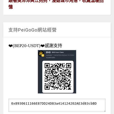
跟著吳沛沛與江狗狗，漫遊城市角落，收藏溫暖回
憶
支持PeiGoGo網站經營
❤️(BEP20-USDT)❤️感謝支持