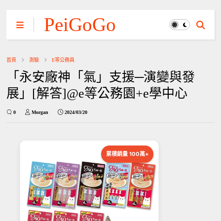
PeiGoGo
首頁
測驗
E等公務員
「永安廠神「氣」支援─演變與發
展」[解答]@e等公務園+e學中心
0
Morgan
2024/03/20
累積銷量 100萬+