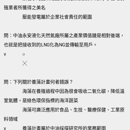
殖業者所獲得之美名
壓能發電屬於企業社會責任的範圍
問：中油永安液化天然氣廠所屬之產業價值鏈是相對後端，
也就是把接收到的LNG化為NG並傳輸至用戶。
v
○
╳
問：下列關於養藻計畫何者錯誤？
海藻在養殖過程中因為很會吸收二氧化碳，降低溫
室氣體，是綠色環保指標的海洋蔬菜
海藻可廣泛應用於食品、生技、醫療保健、工業原
料領域
v
養藻計畫屬於中油採探研究所的業務範圍