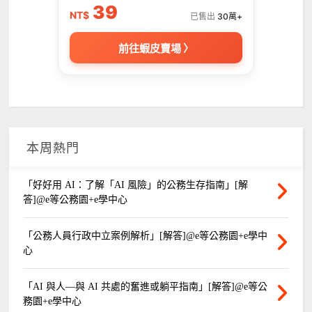
39
NT$
已售出
30萬+
前往蝦皮賣場 〉
本周熱門
「好好用 AI：了解「AI 風險」的公務生存指南」[解
答]@e等公務園+e學中心
「公務人員行政中立案例解析」[解答]@e等公務園+e學中
心
「AI 與人—與 AI 共處的奮進或躺平指南」[解答]@e等公
務園+e學中心