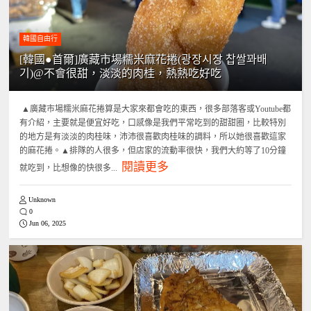
韓國自由行
[韓國●首爾]廣藏市場糯米麻花捲(광장시장 찹쌀꽈배
기)@不會很甜，淡淡的肉桂，熱熱吃好吃
▲廣藏市場糯米麻花捲算是大家來都會吃的東西，很多部落客或Youtube都
有介紹，主要就是便宜好吃，口感像是我們平常吃到的甜甜圈，比較特別
的地方是有淡淡的肉桂味，沛沛很喜歡肉桂味的調料，所以她很喜歡這家
的麻花捲。▲排隊的人很多，但店家的流動率很快，我們大約等了10分鐘
閱讀更多
就吃到，比想像的快很多...
Unknown
0
Jun 06, 2025