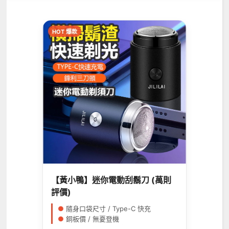
HOT 爆款
【黃小鴨】迷你電動刮鬍刀 (萬則
評價)
●
隨身口袋尺寸 / Type-C 快充
●
銅板價 / 無憂登機