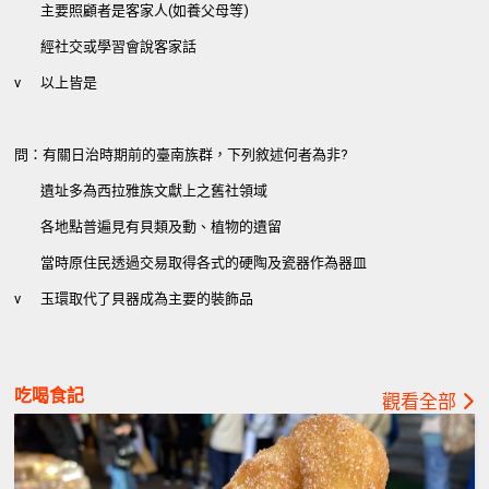
主要照顧者是客家人(如養父母等)
經社交或學習會說客家話
v
以上皆是
問：有關日治時期前的臺南族群，下列敘述何者為非?
遺址多為西拉雅族文獻上之舊社領域
各地點普遍見有貝類及動、植物的遺留
當時原住民透過交易取得各式的硬陶及瓷器作為器皿
v
玉環取代了貝器成為主要的裝飾品
吃喝食記
觀看全部