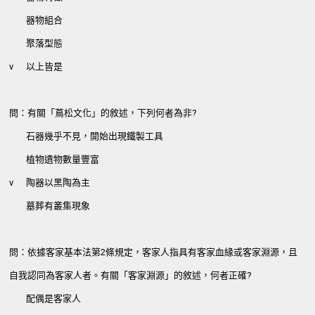
器物組合
聚落型態
v
以上皆是
問：有關「蔦松文化」的敘述，下列何者為非?
石器幾乎不見，開始出現鐵製工具
植物遺物數量豐富
v
陶器以黑陶為主
墓葬有叢集現象
問：依據客家基本法第2條規定，客家人指具有客家血緣或客家淵源，且
自我認同為客家人者。有關「客家淵源」的敘述，何者正確?
配偶是客家人