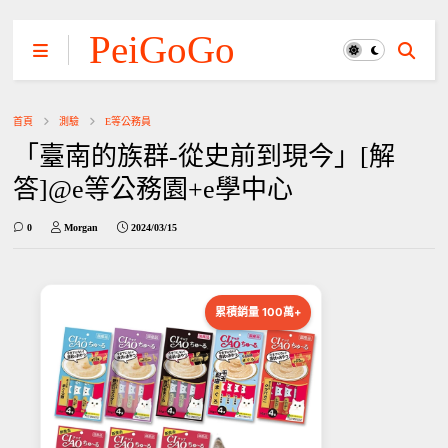
PeiGoGo
首頁
測驗
E等公務員
「臺南的族群-從史前到現今」[解
答]@e等公務園+e學中心
0
Morgan
2024/03/15
累積銷量 100萬+