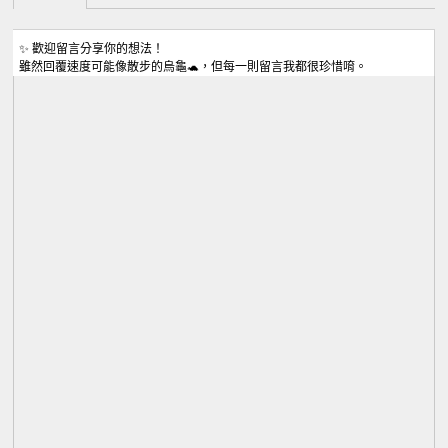
✨ 歡迎留言分享你的想法！
雖然回覆速度可能像散步的烏龜🐢，但每一則留言我都很珍惜唷。