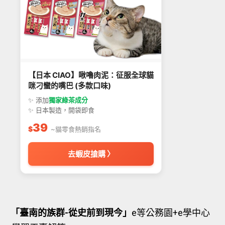
【日本 CIAO】啾嚕肉泥：征服全球貓
咪刁蠻的嘴巴 (多款口味)
✨ 添加
獨家綠茶成分
✨ 日本製造，開袋即食
39
$
~貓零食熱銷指名
去蝦皮搶購 〉
「臺南的族群-從史前到現今」
e等公務園+e學中心