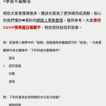
+學習平臺解答
相信大家會搜尋進來，應該也是為了更快速完成測驗，貼心
的我們懂你❤資料均
網路上蒐集整理
，僅供參考。大家
善用
Ctrl+F搜尋
題目
關鍵字
，相信很快就找到答案。
問：民族學人類學中的「族群」與經過政府機關認可的「民族」，均具客
觀條件與主觀條件，下列何者非客觀條件?
語言
v
認同意識
宗教
習俗
問：下列何者為史前時期的文化區分依據?
器物特徵