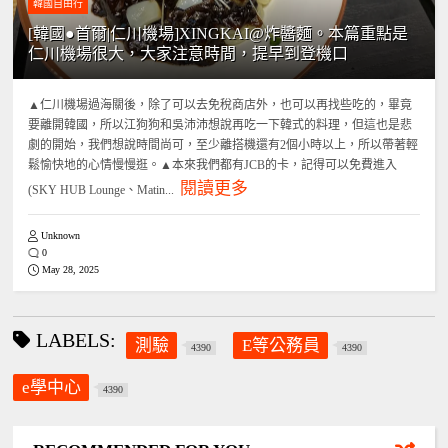
韓國自由行
[韓國●首爾|仁川機場]XINGKAI@炸醬麵。本篇重點是
仁川機場很大，大家注意時間，提早到登機口
▲仁川機場過海關後，除了可以去免稅商店外，也可以再找些吃的，畢竟
要離開韓國，所以江狗狗和吳沛沛想說再吃一下韓式的料理，但這也是悲
劇的開始，我們想說時間尚可，至少離搭機還有2個小時以上，所以帶著輕
鬆愉快地的心情慢慢逛。▲本來我們都有JCB的卡，記得可以免費進入
閱讀更多
(SKY HUB Lounge、Matin...
Unknown
0
May 28, 2025
LABELS:
測驗
E等公務員
4390
4390
e學中心
4390