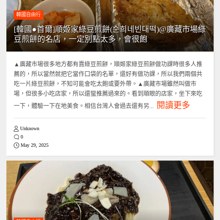
韓國自由行
[韓國●首爾]順姬家綠豆煎餅(순희네빈대떡)@廣藏市場綠
豆煎餅的名店，一定別點太多，會很飽
▲廣藏市場很多地方都有賣綠豆煎餅，順姬家綠豆煎餅做功課時很多人推
薦的，所以當然就把它當作口袋的名單，還好有做功課，所以我們兩個共
吃一片綠豆煎餅，不知可能會吃太飽或要外帶。▲廣藏市場雖然叫做市
場，但很多小吃店家，所以還蠻推薦過來的。看到順眼的店家，坐下來吃
閱讀更多
一下，體驗一下在地美食。相信台灣人會過去還有另...
Unknown
0
May 29, 2025