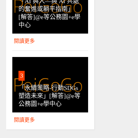
「AI 與人—與 AI 共處
的奮進或躺平指南」
[解答]@e等公務園+e學
中心
閱讀更多
3
「永續策略-行動SDGs
塑造未來」[解答]@e等
公務園+e學中心
閱讀更多