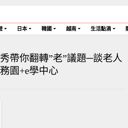
遊
日本
韓國
越南
生活點滴
秀帶你翻轉”老”議題─談老人
公務園+e學中心