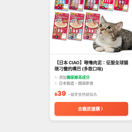
【日本 CIAO】啾嚕肉泥：征服全球貓
咪刁蠻的嘴巴 (多款口味)
✨ 添加
獨家綠茶成分
✨ 日本製造，開袋即食
39
$
~貓零食熱銷指名
去蝦皮搶購 〉