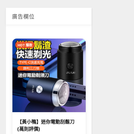
廣告欄位
HOT 爆款
【黃小鴨】迷你電動刮鬍刀
(萬則評價)