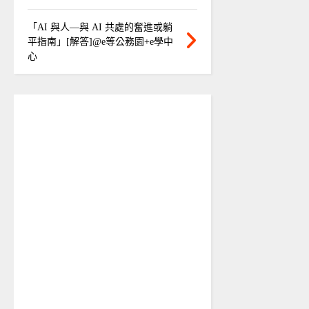
「AI 與人—與 AI 共處的奮進或躺
平指南」[解答]@e等公務園+e學中
心