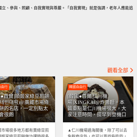
獨立、參與、照顧、自我實現與尊嚴。「自我實現」就是強調，老年人應能追
觀看全部
自由行
韓國自由行
國●首爾]順姬家綠豆煎餅
[韓國●首爾|仁川機
희네빈대떡)@廣藏市場綠
場]XINGKAI@炸醬麵。本
餅的名店，一定別點太
篇重點是仁川機場很大，大
會很飽
家注意時間，提早到登機口
藏市場很多地方都有賣綠豆煎
▲仁川機場過海關後，除了可以去
順姬家綠豆煎餅做功課時很多
免稅商店外，也可以再找些吃的，