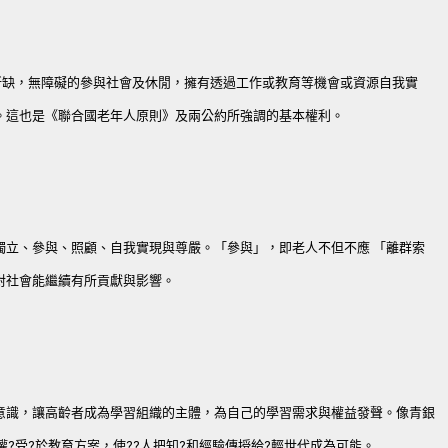
所缺，無障礙的參與社會及休閒，擁有透過工作或教育等機會或資源自我實
。這也是《聯合國老年人原則》及兩公約所強調的基本權利。
獨立、參與、照顧、自我實現與尊嚴。「參與」，即老人不但不應 「離群索
對社會能繼續有所貢獻與影響。
意識，讓高齡者成為學習組織的主體，為自己的學習需求與權益發聲。像青銀
權?受?於教育方案，使??人把知?和經驗傳授給?輕世代成為可能。