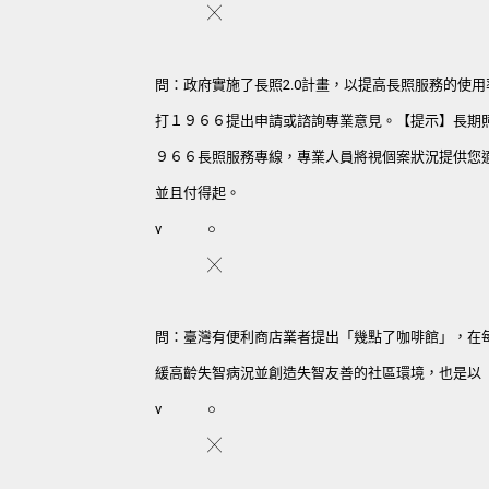
╳
問：政府實施了長照2.0計畫，以提高長照服務的使
打１９６６提出申請或諮詢專業意見。【提示】長期
９６６長照服務專線，專業人員將視個案狀況提供您適
並且付得起。
v
○
╳
問：臺灣有便利商店業者提出「幾點了咖啡館」，在
緩高齡失智病況並創造失智友善的社區環境，也是以
v
○
╳