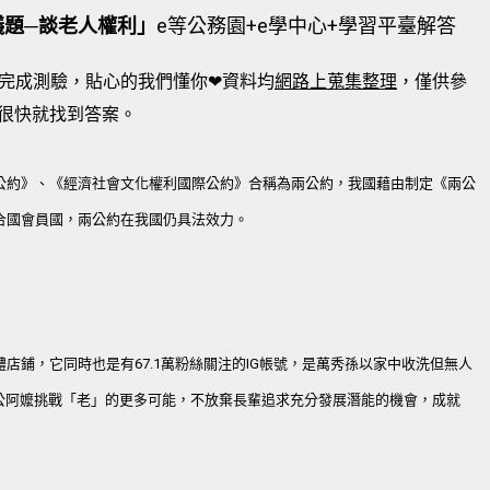
議題─談老人權利」
e等公務園+e學中心+學習平臺解答
完成測驗，貼心的我們懂你❤資料均
網路上蒐集整理
，僅供參
很快就找到答案。
公約》、《經濟社會文化權利國際公約》合稱為兩公約，我國藉由制定《兩公
合國會員國，兩公約在我國仍具法效力。
店鋪，它同時也是有67.1萬粉絲關注的IG帳號，是萬秀孫以家中收洗但無人
阿公阿嬤挑戰「老」的更多可能，不放棄長輩追求充分發展潛能的機會，成就