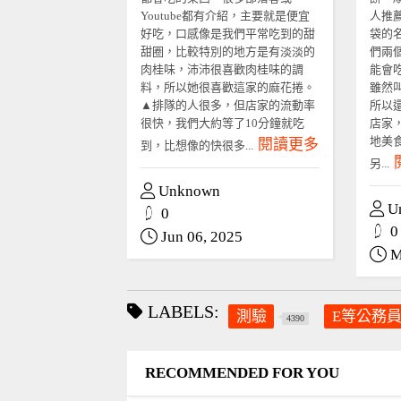
Youtube都有介紹，主要就是便宜
人推
好吃，口感像是我們平常吃到的甜
袋的
甜圈，比較特別的地方是有淡淡的
們兩
肉桂味，沛沛很喜歡肉桂味的調
能會
料，所以她很喜歡這家的麻花捲。
雖然
▲排隊的人很多，但店家的流動率
所以
很快，我們大約等了10分鐘就吃
店家
地美
閱讀更多
到，比想像的快很多...
另...
Unknown
U
0
0
Jun 06, 2025
M
LABELS:
測驗
E等公務
4390
RECOMMENDED FOR YOU