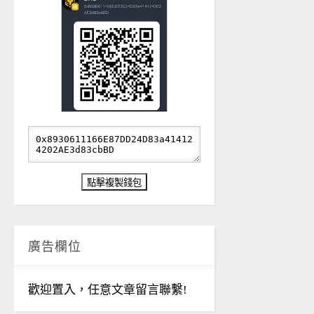
廣告欄位
歡迎置入，任意文章留言聯繫!