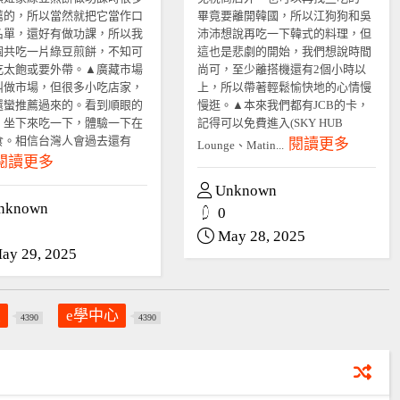
薦的，所以當然就把它當作口
畢竟要離開韓國，所以江狗狗和吳
名單，還好有做功課，所以我
沛沛想說再吃一下韓式的料理，但
個共吃一片綠豆煎餅，不知可
這也是悲劇的開始，我們想說時間
吃太飽或要外帶。▲廣藏市場
尚可，至少離搭機還有2個小時以
叫做市場，但很多小吃店家，
上，所以帶著輕鬆愉快地的心情慢
還蠻推薦過來的。看到順眼的
慢逛。▲本來我們都有JCB的卡，
，坐下來吃一下，體驗一下在
記得可以免費進入(SKY HUB
食。相信台灣人會過去還有
閱讀更多
Lounge、Matin...
閱讀更多
Unknown
nknown
0
May 28, 2025
ay 29, 2025
員
e學中心
4390
4390