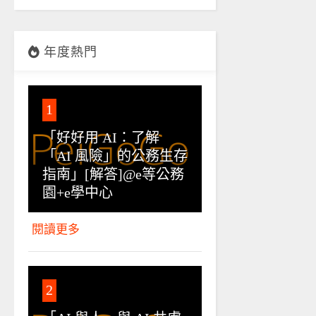
年度熱門
1
「好好用 AI：了解
「AI 風險」的公務生存
指南」[解答]@e等公務
園+e學中心
閱讀更多
2