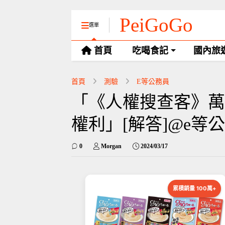
PeiGoGo
選單
首頁
吃喝食記
國內旅
首頁
測驗
E等公務員
「《人權搜查客》萬
權利」[解答]@e等
0
Morgan
2024/03/17
累積銷量 100萬+