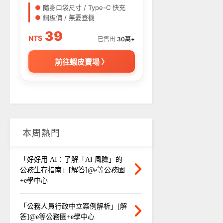
●
隨身口袋尺寸 / Type-C 快充
●
銅板價 / 無憂登機
39
NT$
已售出
30萬+
前往蝦皮賣場 〉
本周熱門
「好好用 AI：了解「AI 風險」的
公務生存指南」[解答]@e等公務園
+e學中心
「公務人員行政中立案例解析」[解
答]@e等公務園+e學中心