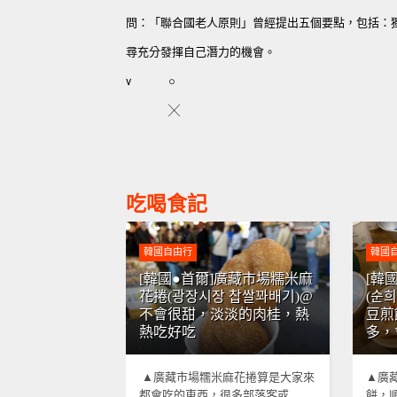
問：「聯合國老人原則」曾經提出五個要點，包括：
尋充分發揮自己潛力的機會。
v
○
╳
吃喝食記
韓國自由行
韓國
[韓國●首爾]廣藏市場糯米麻
[韓
花捲(광장시장 찹쌀꽈배기)@
(순
不會很甜，淡淡的肉桂，熱
豆煎
熱吃好吃
多，
▲廣藏市場糯米麻花捲算是大家來
▲廣
都會吃的東西，很多部落客或
餅，