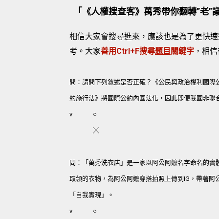
「《人權搜查客》萬秀帶你翻轉”老”
相信大家會搜尋進來，應該也是為了更快速
考。大家
善用Ctrl+F搜尋
題目
關鍵字
，相信
問：請問下列敘述是否正確？《公民與政治權利國際
約施行法》將國際公約內國法化，因此即便我國非聯
v
○
╳
問：「萬秀洗衣店」是一家以阿公阿嬤名字命名的實體
取領的衣物，為阿公阿嬤穿搭拍照上傳到IG，帶著
「自我實現」。
v
○