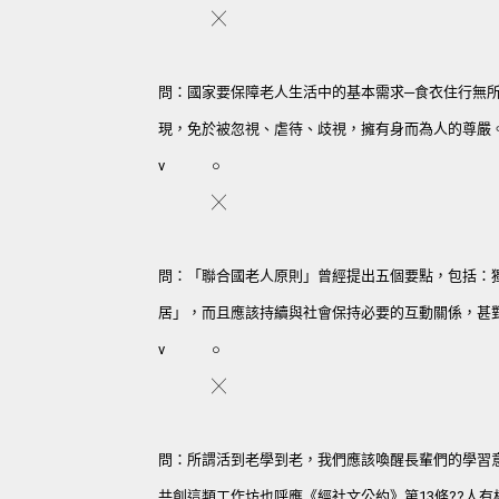
╳
問：國家要保障老人生活中的基本需求─食衣住行無
現，免於被忽視、虐待、歧視，擁有身而為人的尊嚴
v
○
╳
問：「聯合國老人原則」曾經提出五個要點，包括：
居」，而且應該持續與社會保持必要的互動關係，甚
v
○
╳
問：所謂活到老學到老，我們應該喚醒長輩們的學習
共創這類工作坊也呼應《經社文公約》第13條??人有