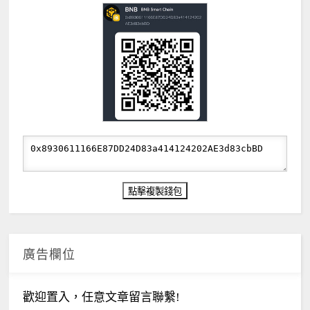
廣告欄位
歡迎置入，任意文章留言聯繫!