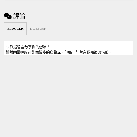
評論
BLOGGER
FACEBOOK
✨ 歡迎留言分享你的想法！
雖然回覆速度可能像散步的烏龜🐢，但每一則留言我都很珍惜唷。