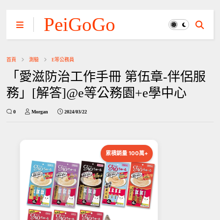
PeiGoGo
首頁
測驗
E等公務員
「愛滋防治工作手冊 第伍章-伴侶服
務」[解答]@e等公務園+e學中心
0
Morgan
2024/03/22
累積銷量 100萬+