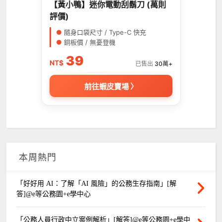
【黃小鴨】迷你電動刮鬍刀 (萬則
評價)
●
隨身口袋尺寸 / Type-C 快充
●
銅板價 / 無憂登機
39
NT$
已售出
30萬+
前往蝦皮賣場 〉
本周熱門
「好好用 AI：了解「AI 風險」的公務生存指南」[解
答]@e等公務園+e學中心
「公務人員行政中立案例解析」[解答]@e等公務園+e學中