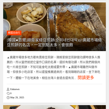
韓國自由行
[韓國●首爾]順姬家綠豆煎餅(순희네빈대떡)@廣藏市場綠
豆煎餅的名店，一定別點太多，會很飽
▲廣藏市場很多地方都有賣綠豆煎餅，順姬家綠豆煎餅做功課時很多人推
薦的，所以當然就把它當作口袋的名單，還好有做功課，所以我們兩個共
吃一片綠豆煎餅，不知可能會吃太飽或要外帶。▲廣藏市場雖然叫做市
場，但很多小吃店家，所以還蠻推薦過來的。看到順眼的店家，坐下來吃
閱讀更多
一下，體驗一下在地美食。相信台灣人會過去還有另...
Unknown
0
May 29, 2025