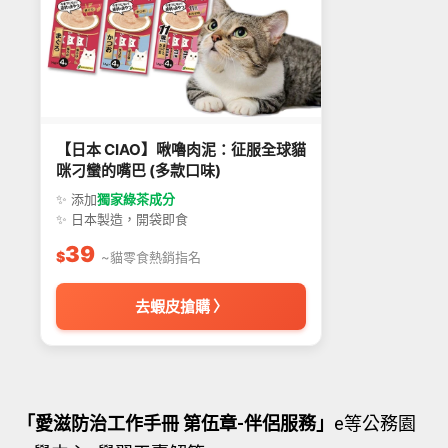
【日本 CIAO】啾嚕肉泥：征服全球貓
咪刁蠻的嘴巴 (多款口味)
✨ 添加
獨家綠茶成分
✨ 日本製造，開袋即食
39
$
~貓零食熱銷指名
去蝦皮搶購 〉
「愛滋防治工作手冊 第伍章-伴侶服務」
e等公務園