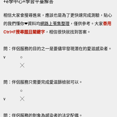
+e學中心+學習平臺解答
相信大家會搜尋進來，應該也是為了更快速完成測驗，貼心
的我們懂你❤資料均
網路上蒐集整理
，僅供參考。大家
善用
Ctrl+F搜尋
題目
關鍵字
，相信很快就找到答案。
問：伴侶服務的目的之一是要儘早發現潛在的愛滋感染者。
v
○
╳
問：伴侶服務只需要完成愛滋篩檢就可以。
○
v
╳
問：伴侶服務的對象為感染者的法定配偶。