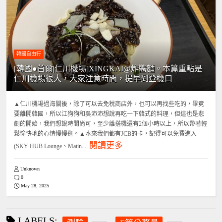
韓國自由行
[韓國●首爾|仁川機場]XINGKAI@炸醬麵。本篇重點是
仁川機場很大，大家注意時間，提早到登機口
▲仁川機場過海關後，除了可以去免稅商店外，也可以再找些吃的，畢竟
要離開韓國，所以江狗狗和吳沛沛想說再吃一下韓式的料理，但這也是悲
劇的開始，我們想說時間尚可，至少離搭機還有2個小時以上，所以帶著輕
鬆愉快地的心情慢慢逛。▲本來我們都有JCB的卡，記得可以免費進入
閱讀更多
(SKY HUB Lounge、Matin...
Unknown
0
May 28, 2025
LABELS: