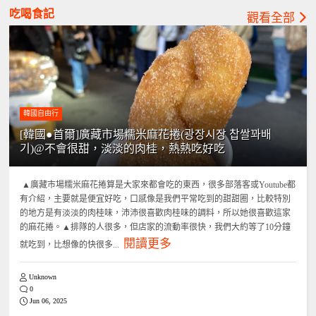
吃喝食記
觀看全部
韓國自由行
[韓國●首爾]廣藏市場糯米麻花捲(광장시장 찹쌀꽈배
기)@不會很甜，淡淡的肉桂，熱熱吃好吃
▲廣藏市場糯米麻花捲算是大家來都會吃的東西，很多部落客或Youtube都
有介紹，主要就是便宜好吃，口感像是我們平常吃到的甜甜圈，比較特別
的地方是有淡淡的肉桂味，沛沛很喜歡肉桂味的調料，所以她很喜歡這家
的麻花捲。▲排隊的人很多，但店家的流動率很快，我們大約等了10分鐘
閱讀更多
就吃到，比想像的快很多...
Unknown
0
Jun 06, 2025