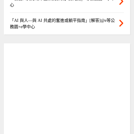
心
「AI 與人—與 AI 共處的奮進或躺平指南」[解答]@e等公
務園+e學中心