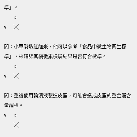
準」。
○
v
╳
問：小華製造紅麴米，他可以參考「食品中微生物衛生標
準」，來確認其橘黴素檢驗結果是否符合標準。
○
v
╳
問：重複使用醃漬液製造皮蛋，可能會造成皮蛋的重金屬含
量超標。
v
○
╳