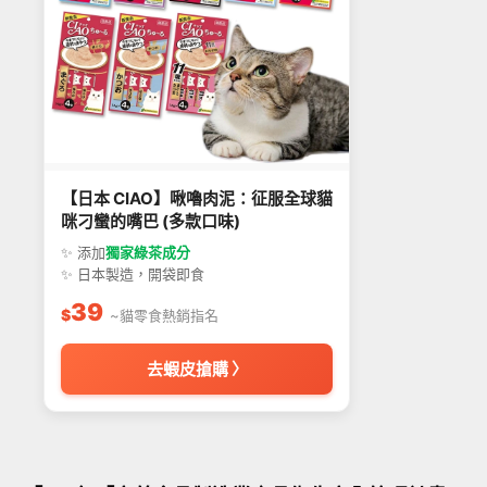
【日本 CIAO】啾嚕肉泥：征服全球貓
咪刁蠻的嘴巴 (多款口味)
✨ 添加
獨家綠茶成分
✨ 日本製造，開袋即食
39
$
~貓零食熱銷指名
去蝦皮搶購 〉