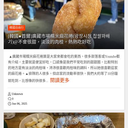
韓國自由行
[韓國●首爾]廣藏市場糯米麻花捲(광장시장 찹쌀꽈배
기)@不會很甜，淡淡的肉桂，熱熱吃好吃
▲廣藏市場糯米麻花捲算是大家來都會吃的東西，很多部落客或Youtube都
有介紹，主要就是便宜好吃，口感像是我們平常吃到的甜甜圈，比較特別
的地方是有淡淡的肉桂味，沛沛很喜歡肉桂味的調料，所以她很喜歡這家
的麻花捲。▲排隊的人很多，但店家的流動率很快，我們大約等了10分鐘
閱讀更多
就吃到，比想像的快很多...
Unknown
0
Jun 06, 2025