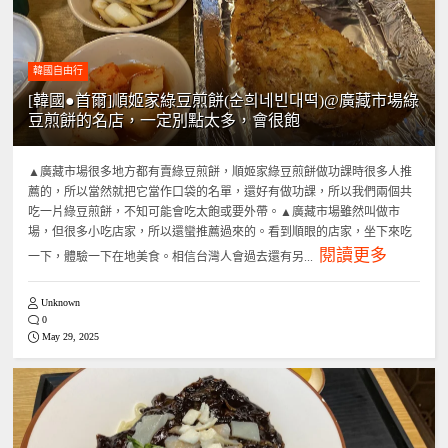
韓國自由行
[韓國●首爾]順姬家綠豆煎餅(순희네빈대떡)@廣藏市場綠
豆煎餅的名店，一定別點太多，會很飽
▲廣藏市場很多地方都有賣綠豆煎餅，順姬家綠豆煎餅做功課時很多人推
薦的，所以當然就把它當作口袋的名單，還好有做功課，所以我們兩個共
吃一片綠豆煎餅，不知可能會吃太飽或要外帶。▲廣藏市場雖然叫做市
場，但很多小吃店家，所以還蠻推薦過來的。看到順眼的店家，坐下來吃
閱讀更多
一下，體驗一下在地美食。相信台灣人會過去還有另...
Unknown
0
May 29, 2025