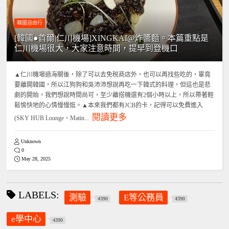
韓國自由行
[韓國●首爾|仁川機場]XINGKAI@炸醬麵。本篇重點是
仁川機場很大，大家注意時間，提早到登機口
▲仁川機場過海關後，除了可以去免稅商店外，也可以再找些吃的，畢竟
要離開韓國，所以江狗狗和吳沛沛想說再吃一下韓式的料理，但這也是悲
劇的開始，我們想說時間尚可，至少離搭機還有2個小時以上，所以帶著輕
鬆愉快地的心情慢慢逛。▲本來我們都有JCB的卡，記得可以免費進入
閱讀更多
(SKY HUB Lounge、Matin...
Unknown
0
May 28, 2025
LABELS:
測驗
E等公務員
4390
4390
e學中心
4390