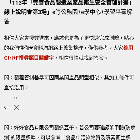
「113年「完善食品製造業產品衛生安全管理計畫」
線上說明會第3場」
e等公務園+e學中心+學習平臺解
答
相信大家會搜尋進來，應該也是為了更快速完成測驗，貼心
的我們懂你❤資料均
網路上蒐集整理
，僅供參考。大家
善用
Ctrl+F搜尋題目關鍵字
，相信很快就找到答案。
問：製程管制基準可因同業間產品類型相似，其加工條件可
直接沿用。
○
v
╳
問：好好食品有限公司製造豆干，若公司要確認苯甲酸(防腐
劑)的限量標準，可以參考「食品中污染物質及毒素衛生標