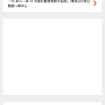
「AI 與人—與 AI 共處的奮進或躺平指南」[解答]@e等公
務園+e學中心