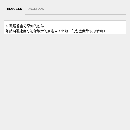
BLOGGER
FACEBOOK
✨ 歡迎留言分享你的想法！
雖然回覆速度可能像散步的烏龜🐢，但每一則留言我都很珍惜唷。