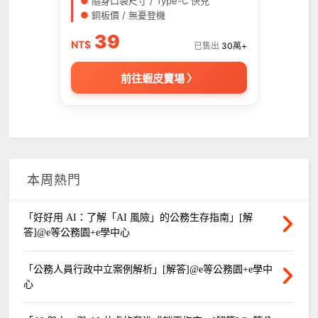
●
隨身口袋尺寸 / Type-C 快充
●
銅板價 / 無憂登機
39
NT$
已售出
30萬+
前往蝦皮賣場 〉
本周熱門
「好好用 AI：了解「AI 風險」的公務生存指南」[解
答]@e等公務園+e學中心
「公務人員行政中立案例解析」[解答]@e等公務園+e學中
心