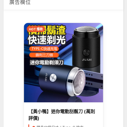
廣告欄位
HOT 爆款
【黃小鴨】迷你電動刮鬍刀 (萬則
評價)