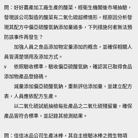
問：好好農產加工廠生產的酸菜，經衛生機關後市場抽驗，
發現該公司製造的酸菜有二氧化硫超標情形，經原因分析發
現其配方中偏亞硫酸氫鈉添加量過多，下列措施何者無法預
防該事件再發生？
加強人員之食品添加物定量添加的概念，並確保相關人
員皆清楚領用及添加方式。
v
依照驗收標準，驗收偏亞硫酸氫鈉，確認其已取得食品
添加物產品登錄碼。
減量添加偏亞硫酸氫鈉，重新評估添加量，並建立配方
表，人員應依配方生產。
以二氧化硫試紙抽檢每批產品之二氧化硫殘留量，確保
產品皆符合標準，並記錄其檢測結果。
問：佳佳冰品公司生產冰棒，其自主檢驗冰棒之微生物項