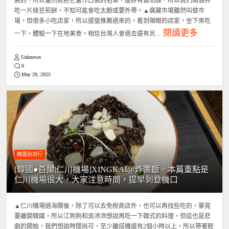
薦的，所以當然就把它當作口袋的名單，還好有做功課，所以我們兩個共
吃一片綠豆煎餅，不知可能會吃太飽或要外帶。▲廣藏市場雖然叫做市
場，但很多小吃店家，所以還蠻推薦過來的。看到順眼的店家，坐下來吃
閱讀更多
一下，體驗一下在地美食。相信台灣人會過去還有另...
Unknown
0
May 29, 2025
韓國自由行
[韓國●首爾|仁川機場]XINGKAI@炸醬麵。本篇重點是
仁川機場很大，大家注意時間，提早到登機口
▲仁川機場過海關後，除了可以去免稅商店外，也可以再找些吃的，畢竟
要離開韓國，所以江狗狗和吳沛沛想說再吃一下韓式的料理，但這也是悲
劇的開始，我們想說時間尚可，至少離搭機還有2個小時以上，所以帶著輕