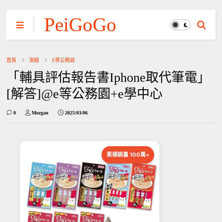
PeiGoGo
首頁
測驗
E等公務員
「輔具評估報告書Iphone取代筆電」
[解答]@e等公務園+e學中心
0
Morgan
2025/03/06
累積銷量 100萬+