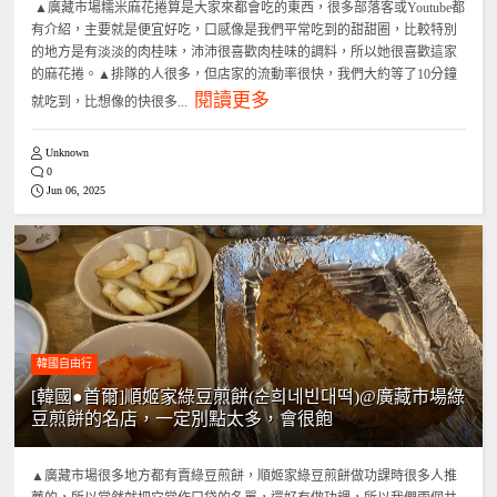
▲廣藏市場糯米麻花捲算是大家來都會吃的東西，很多部落客或Youtube都
有介紹，主要就是便宜好吃，口感像是我們平常吃到的甜甜圈，比較特別
的地方是有淡淡的肉桂味，沛沛很喜歡肉桂味的調料，所以她很喜歡這家
的麻花捲。▲排隊的人很多，但店家的流動率很快，我們大約等了10分鐘
閱讀更多
就吃到，比想像的快很多...
Unknown
0
Jun 06, 2025
韓國自由行
[韓國●首爾]順姬家綠豆煎餅(순희네빈대떡)@廣藏市場綠
豆煎餅的名店，一定別點太多，會很飽
▲廣藏市場很多地方都有賣綠豆煎餅，順姬家綠豆煎餅做功課時很多人推