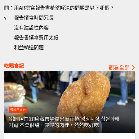
問：用AR撰寫報告書希望解決的問題是以下哪個？
v
報告撰寫時間冗長
沒有建設性內容
報告書撰寫費用太低
利益輸送問題
吃喝食記
觀看全部
韓國自由行
[韓國●首爾]廣藏市場糯米麻花捲(광장시장 찹쌀꽈배
기)@不會很甜，淡淡的肉桂，熱熱吃好吃