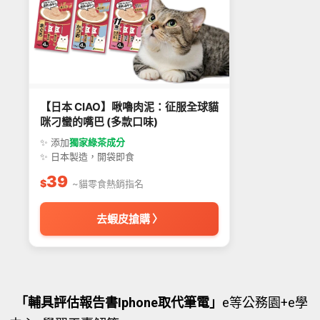
【日本 CIAO】啾嚕肉泥：征服全球貓
咪刁蠻的嘴巴 (多款口味)
✨ 添加
獨家綠茶成分
✨ 日本製造，開袋即食
39
$
~貓零食熱銷指名
去蝦皮搶購 〉
「輔具評估報告書Iphone取代筆電」
e等公務園+e學