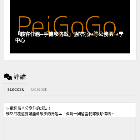
「駭客任務─手機攻防戰」[解答]@e等公務園+e學
中心
評論
BLOGGER
FACEBOOK
✨ 歡迎留言分享你的想法！
雖然回覆速度可能像散步的烏龜🐢，但每一則留言我都很珍惜唷。