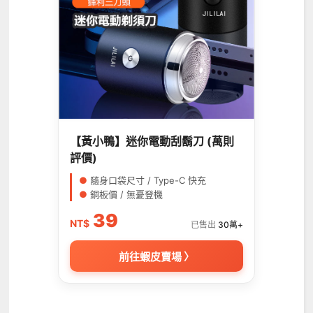
【黃小鴨】迷你電動刮鬍刀 (萬則
評價)
●
隨身口袋尺寸 / Type-C 快充
●
銅板價 / 無憂登機
39
NT$
已售出
30萬+
前往蝦皮賣場 〉