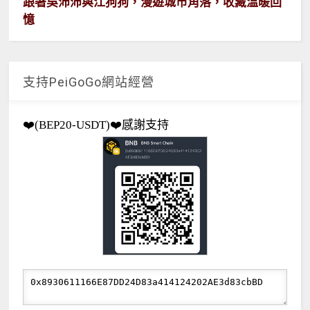
跟著吳沛沛與江狗狗，漫遊城市角落，收藏溫暖回
憶
支持PeiGoGo網站經營
❤️(BEP20-USDT)❤️感謝支持