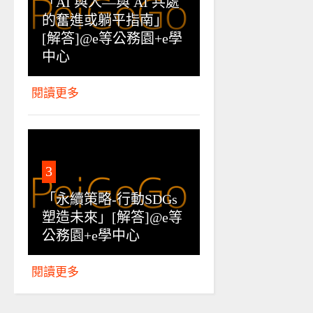
「AI 與人—與 AI 共處
的奮進或躺平指南」
[解答]@e等公務園+e學
中心
閱讀更多
3
「永續策略-行動SDGs
塑造未來」[解答]@e等
公務園+e學中心
閱讀更多