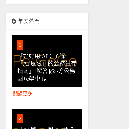
年度熱門
1
「好好用 AI：了解
「AI 風險」的公務生存
指南」[解答]@e等公務
園+e學中心
閱讀更多
2