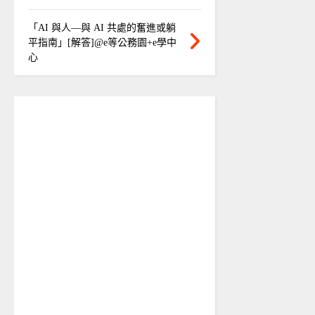
「AI 與人—與 AI 共處的奮進或躺
平指南」[解答]@e等公務園+e學中
心