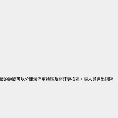
續的房間可以分開潔淨更換區及髒汙更換區，讓人員進出阻隔