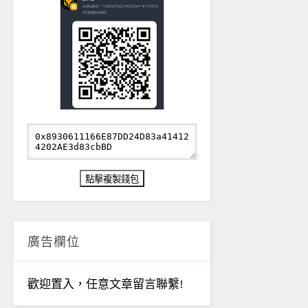
廣告欄位
歡迎置入，任意文章留言聯繫!