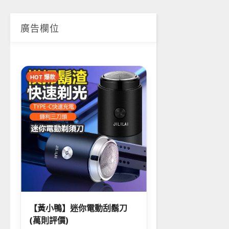
廣告欄位
HOT 爆款
【黃小鴨】迷你電動刮鬍刀
(萬則評價)