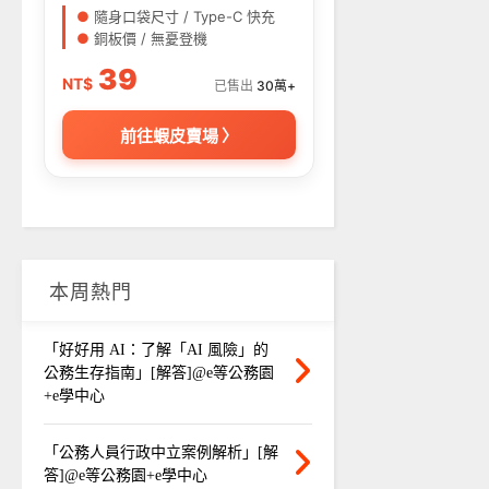
●
隨身口袋尺寸 / Type-C 快充
●
銅板價 / 無憂登機
39
NT$
已售出
30萬+
前往蝦皮賣場 〉
本周熱門
「好好用 AI：了解「AI 風險」的
公務生存指南」[解答]@e等公務園
+e學中心
「公務人員行政中立案例解析」[解
答]@e等公務園+e學中心