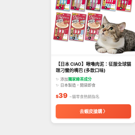
【日本 CIAO】啾嚕肉泥：征服全球貓
咪刁蠻的嘴巴 (多款口味)
✨ 添加
獨家綠茶成分
✨ 日本製造，開袋即食
39
$
~貓零食熱銷指名
去蝦皮搶購 〉