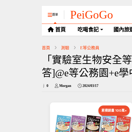
PeiGoGo
選單
首頁
吃喝食記
國內旅
首頁
測驗
E等公務員
「實驗室生物安全等
答]@e等公務園+e
0
Morgan
2024/03/17
累積銷量 100萬+