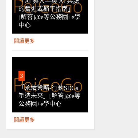
「AI 與人—與 AI 共處
的奮進或躺平指南」
[解答]@e等公務園+e學
中心
閱讀更多
3
「永續策略-行動SDGs
塑造未來」[解答]@e等
公務園+e學中心
閱讀更多