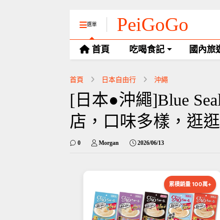
PeiGoGo
選單
首頁
吃喝食記
國內旅
首頁
日本自由行
沖繩
[日本●沖繩]Blue Se
店，口味多樣，逛逛
0
Morgan
2026/06/13
累積銷量 100萬+