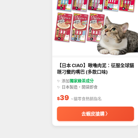
【日本 CIAO】啾嚕肉泥：征服全球貓
咪刁蠻的嘴巴 (多款口味)
✨ 添加
獨家綠茶成分
✨ 日本製造，開袋即食
39
$
~貓零食熱銷指名
去蝦皮搶購 〉