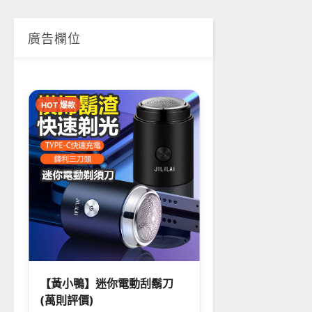
廣告欄位
HOT 爆款
【黃小鴨】迷你電動刮鬍刀
(萬則評價)