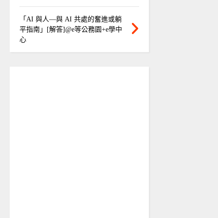
「AI 與人—與 AI 共處的奮進或躺
平指南」[解答]@e等公務園+e學中
心