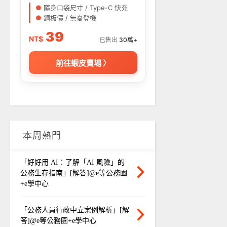
●
隨身口袋尺寸 / Type-C 快充
●
銅板價 / 無憂登機
39
NT$
已售出
30萬+
前往蝦皮賣場 〉
本周熱門
「好好用 AI：了解「AI 風險」的
公務生存指南」[解答]@e等公務園
+e學中心
「公務人員行政中立案例解析」[解
答]@e等公務園+e學中心