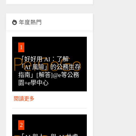
年度熱門
1
「好好用 AI：了解
「AI 風險」的公務生存
指南」[解答]@e等公務
園+e學中心
閱讀更多
2